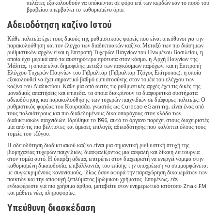
πελάτες εξακολουθούν να υπόκεινται σε φόρο επί των κερδών εάν το ποσό του
βραβείου υπερβαίνει το καθορισμένο όριο.
Αδειοδότηση καζίνο Ιστού
Κάθε πολιτεία έχει τους δικούς της ρυθμιστικούς φορείς που είναι υπεύθυνοι για την
παρακολούθηση και τον έλεγχο των διαδικτυακών καζίνο. Μεταξύ των πιο διάσημων
ρυθμιστικών αρχών είναι η Επιτροπή Τυχερών Παιγνίων του Ηνωμένου Βασιλείου, η
οποία έχει μερικά από τα αυστηρότερα πρότυπα στον κόσμο, η Αρχή Παιγνίων της
Μάλτας, η οποία είναι δημοφιλής μεταξύ των παγκόσμιων παρόχων, και η Επιτροπή
Ελέγχου Τυχερών Παιγνίων του Γιβραλτάρ (Γιβραλτάρ Τζόγος Επίτροπος), η οποία
εξακολουθεί να έχει σημαντικό βαθμό εμπιστοσύνης στον τομέα του ελέγχου των
καζίνο του Διαδικτύου. Κάθε μία από αυτές τις ρυθμιστικές αρχές έχει τις δικές της
μοναδικές απαιτήσεις και επίπεδα, τα οποία διακρίνουν τα διαφορετικά συστήματα
αδειοδότησης και παρακολούθησης των τυχερών παιχνιδιών σε διάφορες πολιτείες. Ο
ρυθμιστικός φορέας του Κουρασάο, γνωστός ως Curacao eGaming, είναι ένας από
τους παλαιότερους και πιο διαδεδομένους δικαιοπαρόχους στον κλάδο των
διαδικτυακών παιχνιδιών. Ιδρύθηκε το 1996, αυτό το όργανο παρέχει στους διαχειριστές
μία από τις πιο βέλτιστες και άμεσες επιλογές αδειοδότησης που καλύπτει όλους τους
τομείς του τζόγου.
Η αδειοδότηση διαδικτυακού καζίνο είναι μια σημαντική ρυθμιστική πτυχή της
βιομηχανίας τυχερών παιχνιδιών, διασφαλίζοντας μια ασφαλή και δίκαιη λειτουργία
στον τομέα αυτό. Η ύπαρξη άδειας επιτρέπει στον διαχειριστή να ενεργεί νόμιμα στην
καθορισμένη δικαιοδοσία, επιβάλλοντάς του επίσης την υποχρέωση να συμμορφώνεται
με συγκεκριμένους κανονισμούς, ιδίως όσον αφορά την παραχώρηση δικαιωμάτων των
παικτών και την αποφυγή ξεπλύματος βρώμικου χρήματος. Επομένως, εάν
ενδιαφέρεστε για πιο χρήσιμα άρθρα, μεταβείτε στον ενημερωτικό ιστότοπο
Znaki.FM
και μάθετε νέες πληροφορίες.
Υπεύθυνη διασκέδαση