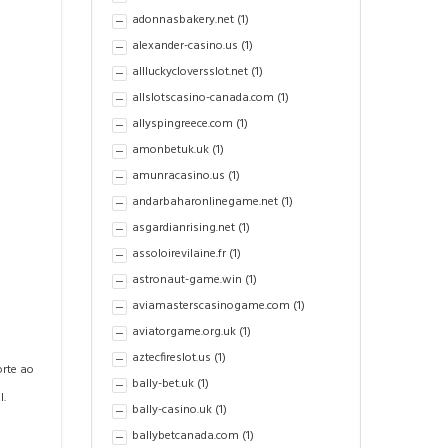
adonnasbakery.net
(1)
alexander-casino.us
(1)
allluckycloversslot.net
(1)
allslotscasino-canada.com
(1)
allyspingreece.com
(1)
amonbetuk.uk
(1)
amunracasino.us
(1)
andarbaharonlinegame.net
(1)
asgardianrising.net
(1)
assoloirevilaine.fr
(1)
astronaut-game.win
(1)
aviamasterscasinogame.com
(1)
aviatorgame.org.uk
(1)
aztecfireslot.us
(1)
orte ao
bally-bet.uk
(1)
l.
bally-casino.uk
(1)
ballybetcanada.com
(1)