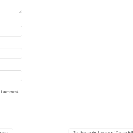
e I comment.
ckanja
The Enigmatic Legacy of Casino Hill