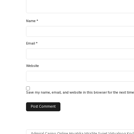
Name
*
Email
*
Website
Save my name, email, and website in this browser for the next tim
Admiral Casino Online Hrvatska Istražite Svijet Virtualnog Ko