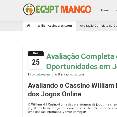
Home
williamcasinobrasil.com
Avaliação Completa do Cas
Dec
Avaliação Completa d
25
Oportunidades em 
By
portsaidexpress
williamcasinobrasil.com
Avaliando o Cassino William 
dos Jogos Online
O
William Hill Casino
é uma das plataformas de jogos mais rec
jogadores. Neste artigo, exploraremos os diferentes aspectos do
uma decisão informada. Vamos começar!