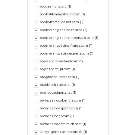
boocasinonz.org
(1)
bookofdemigodsslot.com
(1)
bookofthefallenslot.com
(1)
boomerang-casino.com.de
(2)
boomerang-casinonederland.com
(1)
boomerangcasino-france.com
(1)
boomerangcasinoespana.com
(1)
boylesports-ireland.com
(1)
boylesports-pl.com
(1)
bragdonhousebb.com
(1)
braidelectrical.co.uk
(1)
brangocasinonz.net
(1)
bwincasinocolombia.com
(1)
bwincasinoespana.com
(1)
bwincasinogr.com
(1)
bwincasinoosterreich.com
(1)
candy-spinz-casino.com.de
(1)