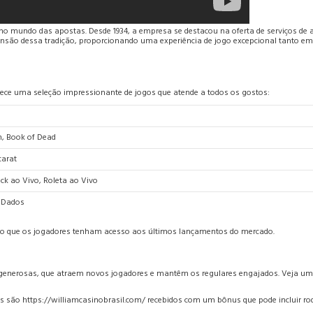
no mundo das apostas. Desde 1934, a empresa se destacou na oferta de serviços de 
tensão dessa tradição, proporcionando uma experiência de jogo excepcional tanto em
erece uma seleção impressionante de jogos que atende a todos os gostos:
, Book of Dead
carat
ck ao Vivo, Roleta ao Vivo
e Dados
ndo que os jogadores tenham acesso aos últimos lançamentos do mercado.
nerosas, que atraem novos jogadores e mantêm os regulares engajados. Veja uma
es são
https://williamcasinobrasil.com/
recebidos com um bônus que pode incluir r