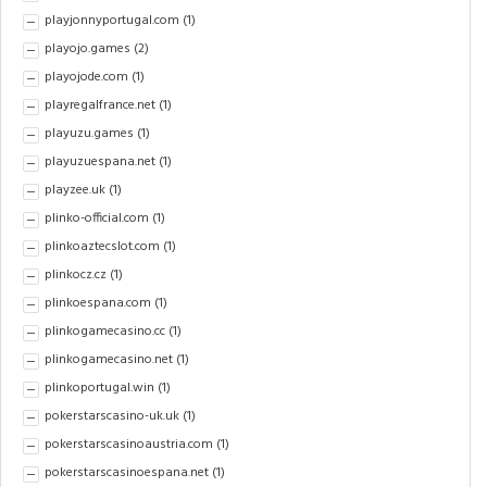
playjonnyportugal.com
(1)
playojo.games
(2)
playojode.com
(1)
playregalfrance.net
(1)
playuzu.games
(1)
playuzuespana.net
(1)
playzee.uk
(1)
plinko-official.com
(1)
plinkoaztecslot.com
(1)
plinkocz.cz
(1)
plinkoespana.com
(1)
plinkogamecasino.cc
(1)
plinkogamecasino.net
(1)
plinkoportugal.win
(1)
pokerstarscasino-uk.uk
(1)
pokerstarscasinoaustria.com
(1)
pokerstarscasinoespana.net
(1)