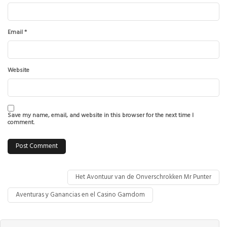
Email
*
Website
Save my name, email, and website in this browser for the next time I
comment.
Het Avontuur van de Onverschrokken Mr Punter
Aventuras y Ganancias en el Casino Gamdom