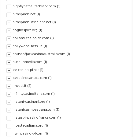
highflybetdeutschland.com
(1)
hitnspinde.net
(1)
hitnspindeutschland.net
(1)
hoghospice.org
(1)
holland-casino-de.com
(1)
hollywood-bets.us
(1)
houseofjackcasinoaustralia.com
(1)
hudsunmedia.com
(1)
ice-casino-pl.net
(1)
icecasinocanada.com
(1)
imvest.it
(2)
infinitycasinoitalia.com
(1)
instant-casinonl.org
(1)
instantcasinoespana.com
(1)
instaspincasinofrance.com
(1)
investacadiana.org
(1)
irwincasino-pl.com
(1)