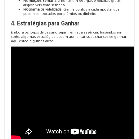
Promoções Semanais:
Bônus em recargas e rodadas grátis
disponíveis toda semana.
Programa de Fidelidade:
Ganhe pontos a cada aposta, que
podem ser trocados por prêmios ou dinheiro.
4. Estratégias para Ganhar
Embora os jogos de cassino sejam, em sua essência, baseados em
sorte, algumas estratégias podem aumentar suas chances de ganhar.
Aqui estão algumas dicas: