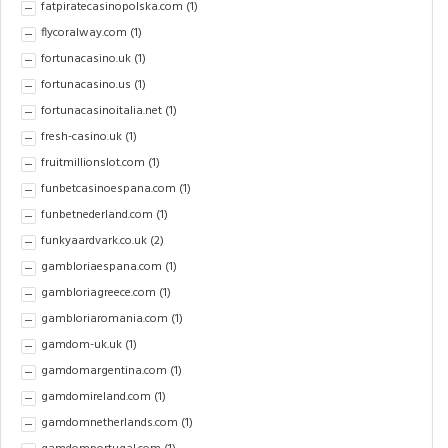
fatpiratecasinopolska.com
(1)
flycoralway.com
(1)
fortunacasino.uk
(1)
fortunacasino.us
(1)
fortunacasinoitalia.net
(1)
fresh-casino.uk
(1)
fruitmillionslot.com
(1)
funbetcasinoespana.com
(1)
funbetnederland.com
(1)
funkyaardvark.co.uk
(2)
gambloriaespana.com
(1)
gambloriagreece.com
(1)
gambloriaromania.com
(1)
gamdom-uk.uk
(1)
gamdomargentina.com
(1)
gamdomireland.com
(1)
gamdomnetherlands.com
(1)