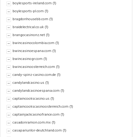
boylesports-ireland.com
(1)
boylesports-pl.com
(1)
bragdonhousebb.com
(1)
braidelectrical.co.uk
(1)
brangocasinonz.net
(1)
bwincasinocolombia.com
(1)
bwincasinoespana.com
(1)
bwincasinogr.com
(1)
bwincasinoosterreich.com
(1)
candy-spinz-casino.com.de
(1)
candylandcasino.us
(1)
candylandcasinoespana.com
(1)
captaincookscasino.us
(1)
captaincookscasinoosterreich.com
(1)
captainjackcasinofrance.com
(1)
casadonramon.com.mx
(1)
casapariurilor-deutchland.com
(1)