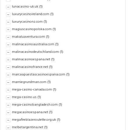
lunacasino-uk.uk
(1)
luxurycasinoireland.com
(1)
luxurycasinonz.com
(1)
magiuscasinopolska.com
(1)
makaluaventura.com
(1)
malinacasinoaustralia.com
(1)
malinacasinodeutschland.com
(1)
malinacasinoespana.net
(1)
malinacasinofrance.net
(1)
marcaapuestascasinoespana.com
(1)
marniegrundman.com
(1)
mega-casino-canada.com
(1)
mega-casino.us
(1)
mega-casinobangladesh.com
(1)
megacasinoespana.net
(1)
megafireblazeroulette.org.uk
(1)
melbetargentina.net
(1)