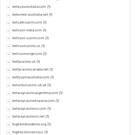
beticcasinoitalia.com
(1)
betonred-australia.net
(1)
betsafesuomi.com
(1)
betsson-india.com
(1)
betsson-suomi.com
(1)
betssoncasino.us
(1)
betssonnorge.com
(1)
bettycasino.uk
(1)
bettycasinocanada.net
(1)
bettyspinaustralia.com
(1)
betvictorcasino-uk.uk
(1)
betwaycasinoargentina.com
(1)
betwaycasinoespana.com
(1)
betwaycasinonz.com
(1)
betwaycasinonz.net
(1)
bigbamboodemo.org
(1)
bigbassbonanza.cc
(1)