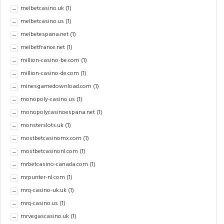
melbetcasino.uk
(1)
melbetcasino.us
(1)
melbetespana.net
(1)
melbetfrance.net
(1)
million-casino-be.com
(1)
million-casino-de.com
(1)
minesgamedownload.com
(1)
monopoly-casino.us
(1)
monopolycasinoespana.net
(1)
monsterslots.uk
(1)
mostbetcasinomx.com
(1)
mostbetcasinonl.com
(1)
mrbetcasino-canada.com
(1)
mrpunter-nl.com
(1)
mrq-casino-uk.uk
(1)
mrq-casino.us
(1)
mrvegascasino.uk
(1)