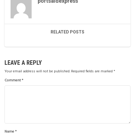
portsaidexpress
RELATED POSTS
LEAVE A REPLY
Your email address will not be published.
Required fields are marked
*
Comment
*
Name
*