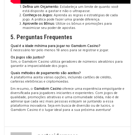
Defina um Orçamento:
Estabeleça um limite de quanto você
está disposto a gastar e não o ultrapasse.
Conheça os Jogos:
Aprenda as regras e estratégias de cada
jogo. A prática pode fazer uma grande diferença.
Aproveite os Bônus:
Utilize os bônus e promoções para
maximizar seu poder de apostas.
5. Perguntas Frequentes
Qual é a idade mínima para jogar no Gamdom Casino?
É necessário ter pelo menos 18 anos para se registrar e jogar.
Os jogos são justos?
Sim, o Gamdom Casino utiliza geradores de números aleatórios para
garantir a imparcialidade dos jogos.
Quais métodos de pagamento são aceitos?
A plataforma aceita várias opções, incluindo cartões de crédito,
carteiras eletrônicas e criptomoedas.
Em resumo, o
Gamdom Casino
oferece uma experiência empolgante e
diversificada para jogadores iniciantes e experientes. Com jogos de
qualidade, promoções atrativas e uma comunidade sólida, não é de
admirar que cada vez mais pessoas estejam se juntando a essa
plataforma inovadora. Seja em busca de diversão ou de lucros, o
Gamdom Casino é o lugar ideal para a sua próxima aventura!