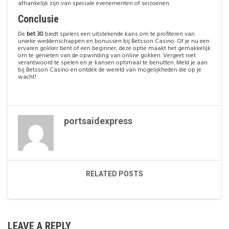
afhankelijk zijn van speciale evenementen of seizoenen.
Conclusie
De
bet 30
biedt spelers een uitstekende kans om te profiteren van
unieke weddenschappen en bonussen bij Betsson Casino. Of je nu een
ervaren gokker bent of een beginner, deze optie maakt het gemakkelijk
om te genieten van de opwinding van online gokken. Vergeet niet
verantwoord te spelen en je kansen optimaal te benutten. Meld je aan
bij Betsson Casino en ontdek de wereld van mogelijkheden die op je
wacht!
portsaidexpress
RELATED POSTS
LEAVE A REPLY