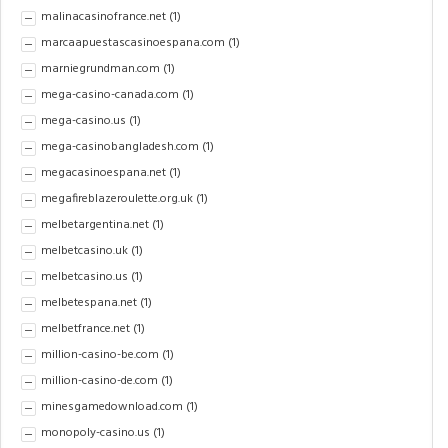
malinacasinofrance.net
(1)
marcaapuestascasinoespana.com
(1)
marniegrundman.com
(1)
mega-casino-canada.com
(1)
mega-casino.us
(1)
mega-casinobangladesh.com
(1)
megacasinoespana.net
(1)
megafireblazeroulette.org.uk
(1)
melbetargentina.net
(1)
melbetcasino.uk
(1)
melbetcasino.us
(1)
melbetespana.net
(1)
melbetfrance.net
(1)
million-casino-be.com
(1)
million-casino-de.com
(1)
minesgamedownload.com
(1)
monopoly-casino.us
(1)