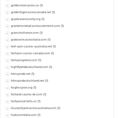
goldenstarcasino.us
(1)
goldentigercasinocanada.net
(1)
gopbeavercounty.org
(1)
grandmondialcasinoosterreich.com
(1)
gransinofrance.com
(1)
gratowincasinoitalia.com
(1)
hell-spin-casino-australia.net
(1)
hellspin-casino-canada.com
(1)
hellspingreece.com
(1)
highflybetdeutschland.com
(1)
hitnspinde.net
(1)
hitnspindeutschland.net
(1)
hoghospice.org
(1)
holland-casino-de.com
(1)
hollywood-bets.us
(1)
houseofjackcasinoaustralia.com
(1)
hudsunmedia.com
(1)