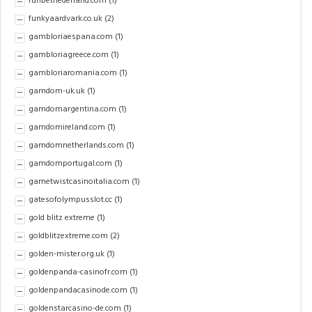
funbetnederland.com
(1)
funkyaardvark.co.uk
(2)
gambloriaespana.com
(1)
gambloriagreece.com
(1)
gambloriaromania.com
(1)
gamdom-uk.uk
(1)
gamdomargentina.com
(1)
gamdomireland.com
(1)
gamdomnetherlands.com
(1)
gamdomportugal.com
(1)
gametwistcasinoitalia.com
(1)
gatesofolympusslot.cc
(1)
gold blitz extreme
(1)
goldblitzextreme.com
(2)
golden-mister.org.uk
(1)
goldenpanda-casinofr.com
(1)
goldenpandacasinode.com
(1)
goldenstarcasino-de.com
(1)