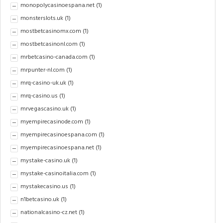
monopolycasinoespana.net
(1)
monsterslots.uk
(1)
mostbetcasinomx.com
(1)
mostbetcasinonl.com
(1)
mrbetcasino-canada.com
(1)
mrpunter-nl.com
(1)
mrq-casino-uk.uk
(1)
mrq-casino.us
(1)
mrvegascasino.uk
(1)
myempirecasinode.com
(1)
myempirecasinoespana.com
(1)
myempirecasinoespana.net
(1)
mystake-casino.uk
(1)
mystake-casinoitalia.com
(1)
mystakecasino.us
(1)
n1betcasino.uk
(1)
nationalcasino-cz.net
(1)