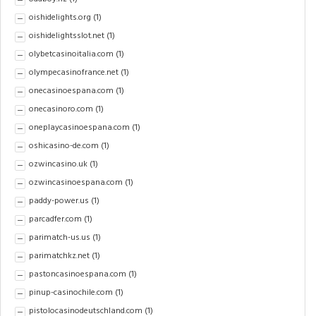
oishidelights.org
(1)
oishidelightsslot.net
(1)
olybetcasinoitalia.com
(1)
olympecasinofrance.net
(1)
onecasinoespana.com
(1)
onecasinoro.com
(1)
oneplaycasinoespana.com
(1)
oshicasino-de.com
(1)
ozwincasino.uk
(1)
ozwincasinoespana.com
(1)
paddy-power.us
(1)
parcadfer.com
(1)
parimatch-us.us
(1)
parimatchkz.net
(1)
pastoncasinoespana.com
(1)
pinup-casinochile.com
(1)
pistolocasinodeutschland.com
(1)