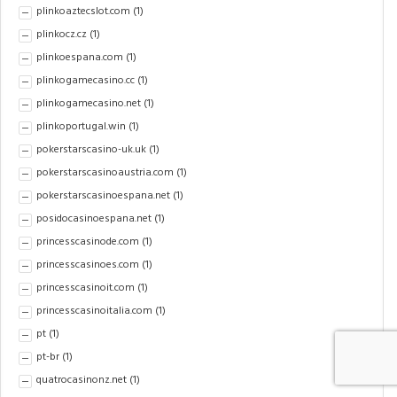
plinkoaztecslot.com
(1)
plinkocz.cz
(1)
plinkoespana.com
(1)
plinkogamecasino.cc
(1)
plinkogamecasino.net
(1)
plinkoportugal.win
(1)
pokerstarscasino-uk.uk
(1)
pokerstarscasinoaustria.com
(1)
pokerstarscasinoespana.net
(1)
posidocasinoespana.net
(1)
princesscasinode.com
(1)
princesscasinoes.com
(1)
princesscasinoit.com
(1)
princesscasinoitalia.com
(1)
pt
(1)
pt-br
(1)
quatrocasinonz.net
(1)