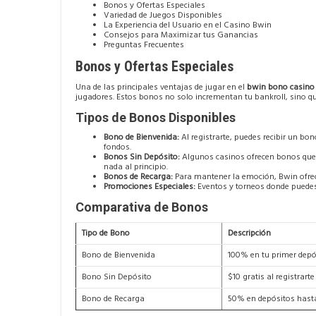
Bonos y Ofertas Especiales
Variedad de Juegos Disponibles
La Experiencia del Usuario en el Casino Bwin
Consejos para Maximizar tus Ganancias
Preguntas Frecuentes
Bonos y Ofertas Especiales
Una de las principales ventajas de jugar en el
bwin bono casino
jugadores. Estos bonos no solo incrementan tu bankroll, sino q
Tipos de Bonos Disponibles
Bono de Bienvenida:
Al registrarte, puedes recibir un b
fondos.
Bonos Sin Depósito:
Algunos casinos ofrecen bonos que no
nada al principio.
Bonos de Recarga:
Para mantener la emoción, Bwin ofrec
Promociones Especiales:
Eventos y torneos donde puedes
Comparativa de Bonos
Tipo de Bono
Descripción
Bono de Bienvenida
100% en tu primer depó
Bono Sin Depósito
$10 gratis al registrarte
Bono de Recarga
50% en depósitos hast