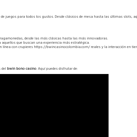
de juegos para todos los gustos. Desde clásicos de mesa hasta las últimas slots, a
ragamonedas, desde las más clásicas hasta las más innovadoras.
ra aquellos que buscan una experiencia más estratégica.
n línea con crupieres
https://bwincasinocolombia.com/
reales y la interacción en ti
s del
bwin bono casino
. Aquí puedes disfrutar de: