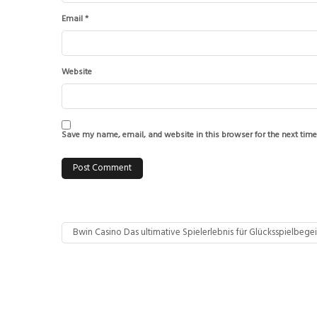
Email
*
Website
Save my name, email, and website in this browser for the next tim
Bwin Casino Das ultimative Spielerlebnis für Glücksspielbegei