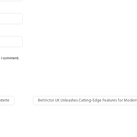
e I comment.
sterte
BetVictor UK Unleashes Cutting-Edge Features for Modern