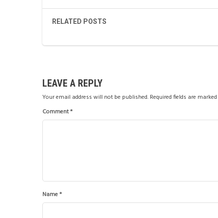
RELATED POSTS
LEAVE A REPLY
Your email address will not be published.
Required fields are marke
Comment
*
Name
*