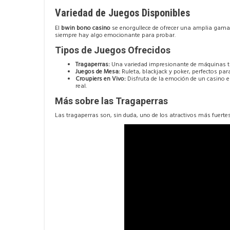
Variedad de Juegos Disponibles
El
bwin bono casino
se enorgullece de ofrecer una amplia gama 
siempre hay algo emocionante para probar.
Tipos de Juegos Ofrecidos
Tragaperras:
Una variedad impresionante de máquinas t
Juegos de Mesa:
Ruleta, blackjack y poker, perfectos pa
Croupiers en Vivo:
Disfruta de la emoción de un casino e
real.
Más sobre las Tragaperras
Las tragaperras son, sin duda, uno de los atractivos más fuerte