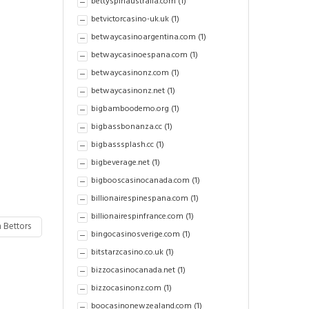
bettyspinaustralia.com
(1)
betvictorcasino-uk.uk
(1)
betwaycasinoargentina.com
(1)
betwaycasinoespana.com
(1)
betwaycasinonz.com
(1)
betwaycasinonz.net
(1)
bigbamboodemo.org
(1)
bigbassbonanza.cc
(1)
bigbasssplash.cc
(1)
bigbeverage.net
(1)
bigbooscasinocanada.com
(1)
billionairespinespana.com
(1)
billionairespinfrance.com
(1)
 Bettors
bingocasinosverige.com
(1)
bitstarzcasino.co.uk
(1)
bizzocasinocanada.net
(1)
bizzocasinonz.com
(1)
boocasinonewzealand.com
(1)