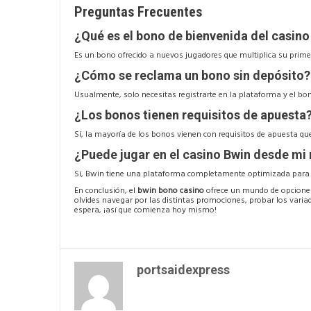
Preguntas Frecuentes
¿Qué es el bono de bienvenida del casino
Es un bono ofrecido a nuevos jugadores que multiplica su prime
¿Cómo se reclama un bono sin depósito?
Usualmente, solo necesitas registrarte en la plataforma y el b
¿Los bonos tienen requisitos de apuesta
Sí, la mayoría de los bonos vienen con requisitos de apuesta qu
¿Puede jugar en el casino Bwin desde mi
Sí, Bwin tiene una plataforma completamente optimizada para d
En conclusión, el
bwin bono casino
ofrece un mundo de opciones
olvides navegar por las distintas promociones, probar los variad
espera, ¡así que comienza hoy mismo!
portsaidexpress