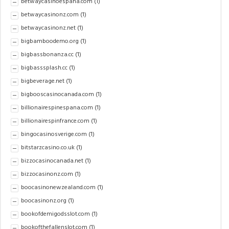
betwaycasinoespana.com
(1)
betwaycasinonz.com
(1)
betwaycasinonz.net
(1)
bigbamboodemo.org
(1)
bigbassbonanza.cc
(1)
bigbasssplash.cc
(1)
bigbeverage.net
(1)
bigbooscasinocanada.com
(1)
billionairespinespana.com
(1)
billionairespinfrance.com
(1)
bingocasinosverige.com
(1)
bitstarzcasino.co.uk
(1)
bizzocasinocanada.net
(1)
bizzocasinonz.com
(1)
boocasinonewzealand.com
(1)
boocasinonz.org
(1)
bookofdemigodsslot.com
(1)
bookofthefallenslot.com
(1)