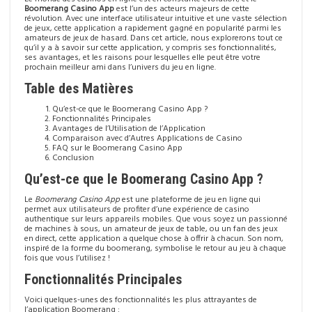
Boomerang Casino App
est l’un des acteurs majeurs de cette
révolution. Avec une interface utilisateur intuitive et une vaste sélection
de jeux, cette application a rapidement gagné en popularité parmi les
amateurs de jeux de hasard. Dans cet article, nous explorerons tout ce
qu’il y a à savoir sur cette application, y compris ses fonctionnalités,
ses avantages, et les raisons pour lesquelles elle peut être votre
prochain meilleur ami dans l’univers du jeu en ligne.
Table des Matières
Qu’est-ce que le Boomerang Casino App ?
Fonctionnalités Principales
Avantages de l’Utilisation de l’Application
Comparaison avec d’Autres Applications de Casino
FAQ sur le Boomerang Casino App
Conclusion
Qu’est-ce que le Boomerang Casino App ?
Le
Boomerang Casino App
est une plateforme de jeu en ligne qui
permet aux utilisateurs de profiter d’une expérience de casino
authentique sur leurs appareils mobiles. Que vous soyez un passionné
de machines à sous, un amateur de jeux de table, ou un fan des jeux
en direct, cette application a quelque chose à offrir à chacun. Son nom,
inspiré de la forme du boomerang, symbolise le retour au jeu à chaque
fois que vous l’utilisez !
Fonctionnalités Principales
Voici quelques-unes des fonctionnalités les plus attrayantes de
l’application Boomerang :