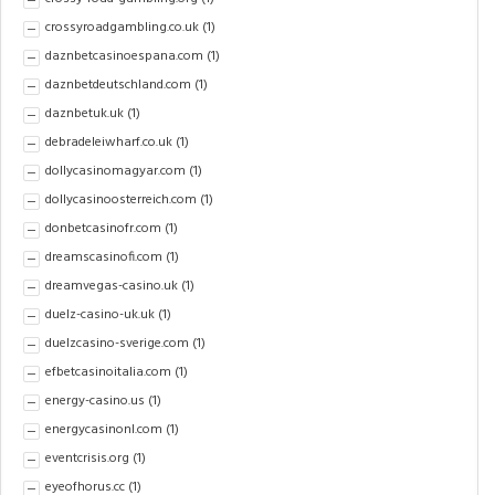
crossyroadgambling.co.uk
(1)
daznbetcasinoespana.com
(1)
daznbetdeutschland.com
(1)
daznbetuk.uk
(1)
debradeleiwharf.co.uk
(1)
dollycasinomagyar.com
(1)
dollycasinoosterreich.com
(1)
donbetcasinofr.com
(1)
dreamscasinofi.com
(1)
dreamvegas-casino.uk
(1)
duelz-casino-uk.uk
(1)
duelzcasino-sverige.com
(1)
efbetcasinoitalia.com
(1)
energy-casino.us
(1)
energycasinonl.com
(1)
eventcrisis.org
(1)
eyeofhorus.cc
(1)