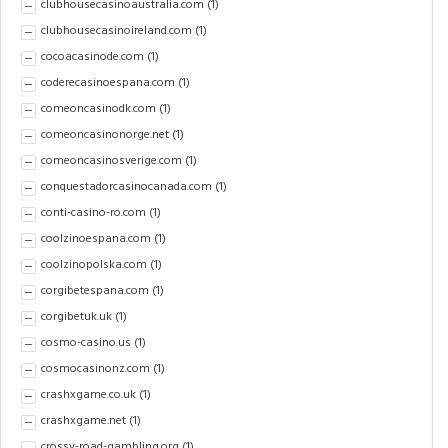
clubhousecasinoaustralia.com
(1)
clubhousecasinoireland.com
(1)
cocoacasinode.com
(1)
coderecasinoespana.com
(1)
comeoncasinodk.com
(1)
comeoncasinonorge.net
(1)
comeoncasinosverige.com
(1)
conquestadorcasinocanada.com
(1)
conti-casino-ro.com
(1)
coolzinoespana.com
(1)
coolzinopolska.com
(1)
corgibetespana.com
(1)
corgibetuk.uk
(1)
cosmo-casino.us
(1)
cosmocasinonz.com
(1)
crashxgame.co.uk
(1)
crashxgame.net
(1)
crossy-road-gambling.org
(1)