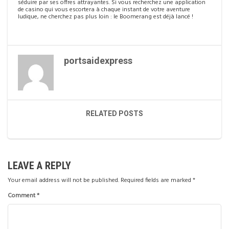
séduire par ses offres attrayantes. Si vous recherchez une application
de casino qui vous escortera à chaque instant de votre aventure
ludique, ne cherchez pas plus loin : le Boomerang est déjà lancé !
portsaidexpress
RELATED POSTS
LEAVE A REPLY
Your email address will not be published.
Required fields are marked
*
Comment
*