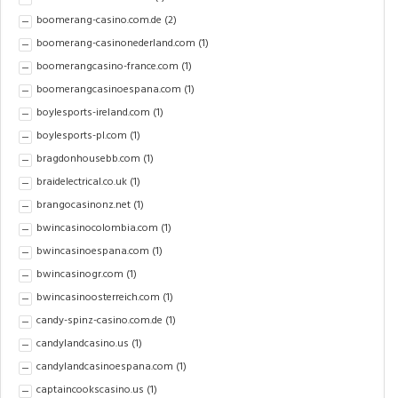
boomerang-casino.com.de
(2)
boomerang-casinonederland.com
(1)
boomerangcasino-france.com
(1)
boomerangcasinoespana.com
(1)
boylesports-ireland.com
(1)
boylesports-pl.com
(1)
bragdonhousebb.com
(1)
braidelectrical.co.uk
(1)
brangocasinonz.net
(1)
bwincasinocolombia.com
(1)
bwincasinoespana.com
(1)
bwincasinogr.com
(1)
bwincasinoosterreich.com
(1)
candy-spinz-casino.com.de
(1)
candylandcasino.us
(1)
candylandcasinoespana.com
(1)
captaincookscasino.us
(1)