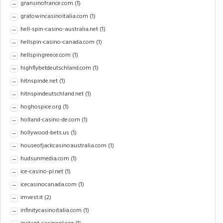
gransinofrance.com
(1)
gratowincasinoitalia.com
(1)
hell-spin-casino-australia.net
(1)
hellspin-casino-canada.com
(1)
hellspingreece.com
(1)
highflybetdeutschland.com
(1)
hitnspinde.net
(1)
hitnspindeutschland.net
(1)
hoghospice.org
(1)
holland-casino-de.com
(1)
hollywood-bets.us
(1)
houseofjackcasinoaustralia.com
(1)
hudsunmedia.com
(1)
ice-casino-pl.net
(1)
icecasinocanada.com
(1)
imvest.it
(2)
infinitycasinoitalia.com
(1)