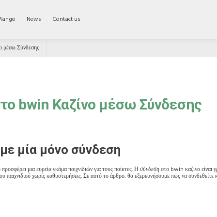
Mango
News
Contact us
ο μέσω Σύνδεσης
το bwin Καζίνο μέσω Σύνδεσης
με μία μόνο σύνδεση
 προσφέρει μια ευρεία γκάμα παιχνιδιών για τους παίκτες. Η
σύνδεση
στο bwin καζίνο είναι 
ου παιχνιδιού χωρίς καθυστερήσεις. Σε αυτό το άρθρο, θα εξερευνήσουμε πώς να συνδεθείτε κ