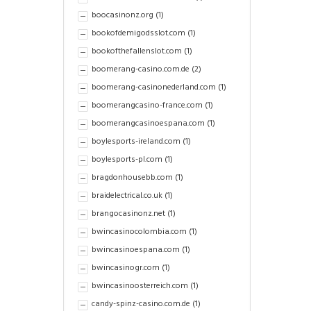
boocasinonz.org
(1)
bookofdemigodsslot.com
(1)
bookofthefallenslot.com
(1)
boomerang-casino.com.de
(2)
boomerang-casinonederland.com
(1)
boomerangcasino-france.com
(1)
boomerangcasinoespana.com
(1)
boylesports-ireland.com
(1)
boylesports-pl.com
(1)
bragdonhousebb.com
(1)
braidelectrical.co.uk
(1)
brangocasinonz.net
(1)
bwincasinocolombia.com
(1)
bwincasinoespana.com
(1)
bwincasinogr.com
(1)
bwincasinoosterreich.com
(1)
candy-spinz-casino.com.de
(1)