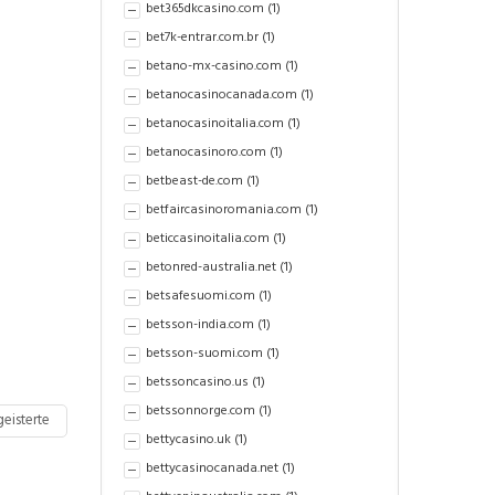
bet365dkcasino.com
(1)
bet7k-entrar.com.br
(1)
betano-mx-casino.com
(1)
betanocasinocanada.com
(1)
betanocasinoitalia.com
(1)
betanocasinoro.com
(1)
betbeast-de.com
(1)
betfaircasinoromania.com
(1)
beticcasinoitalia.com
(1)
betonred-australia.net
(1)
betsafesuomi.com
(1)
betsson-india.com
(1)
betsson-suomi.com
(1)
betssoncasino.us
(1)
betssonnorge.com
(1)
geisterte
bettycasino.uk
(1)
bettycasinocanada.net
(1)