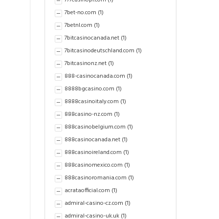
777casinopl.com
(1)
7bet-no.com
(1)
7betnl.com
(1)
7bitcasinocanada.net
(1)
7bitcasinodeutschland.com
(1)
7bitcasinonz.net
(1)
888-casinocanada.com
(1)
8888bgcasino.com
(1)
8888casinoitaly.com
(1)
888casino-nz.com
(1)
888casinobelgium.com
(1)
888casinocanada.net
(1)
888casinoireland.com
(1)
888casinomexico.com
(1)
888casinoromania.com
(1)
acrataofficial.com
(1)
admiral-casino-cz.com
(1)
admiral-casino-uk.uk
(1)