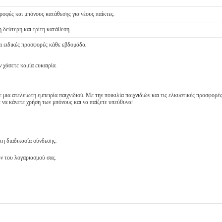
οφές και μπόνους κατάθεσης για νέους παίκτες.
 δεύτερη και τρίτη κατάθεση.
ι ειδικές προσφορές κάθε εβδομάδα.
 χάσετε καμία ευκαιρία.
 μια ατελείωτη εμπειρία παιχνιδιού. Με την ποικιλία παιχνιδιών και τις ελκυστικές προσφορές
ε να κάνετε χρήση των μπόνους και να παίζετε υπεύθυνα!
τη διαδικασία σύνδεσης.
ν του λογαριασμού σας.