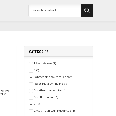
CATEGORIES
! Без рубрики
(3)
1
(1)
10betcasinosouthafrica.com
(1)
1xbet-india-online.in3
(1)
1xbetbangladesh.top
(1)
γρήγορη
αι να
1xbetkorea.win
(1)
2
(3)
24casinounitedkingdom.uk
(1)