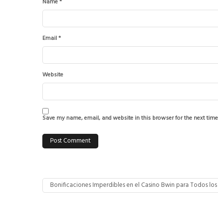
Name
*
Email
*
Website
Save my name, email, and website in this browser for the next tim
Bonificaciones Imperdibles en el Casino Bwin para Todos lo