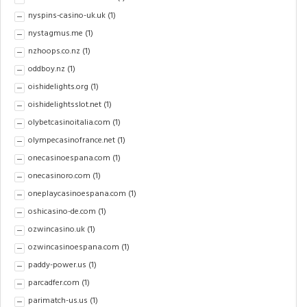
nyspins-casino-uk.uk
(1)
nystagmus.me
(1)
nzhoops.co.nz
(1)
oddboy.nz
(1)
oishidelights.org
(1)
oishidelightsslot.net
(1)
olybetcasinoitalia.com
(1)
olympecasinofrance.net
(1)
onecasinoespana.com
(1)
onecasinoro.com
(1)
oneplaycasinoespana.com
(1)
oshicasino-de.com
(1)
ozwincasino.uk
(1)
ozwincasinoespana.com
(1)
paddy-power.us
(1)
parcadfer.com
(1)
parimatch-us.us
(1)