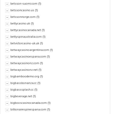
betsson-suomi.com
(1)
betssoncasino.us
(1)
betssonnorge.com
(1)
bettycasino.uk
(1)
bettycasinocanada.net
(1)
bettyspinaustralia.com
(1)
betvictorcasino-uk.uk
(1)
betwaycasinoargentina.com
(1)
betwaycasinoespana.com
(1)
betwaycasinonz.com
(1)
betwaycasinonz.net
(1)
bigbamboodemo.org
(1)
bigbassbonanza.cc
(1)
bigbasssplash.cc
(1)
bigbeverage.net
(1)
bigbooscasinocanada.com
(1)
billionairespinespana.com
(1)