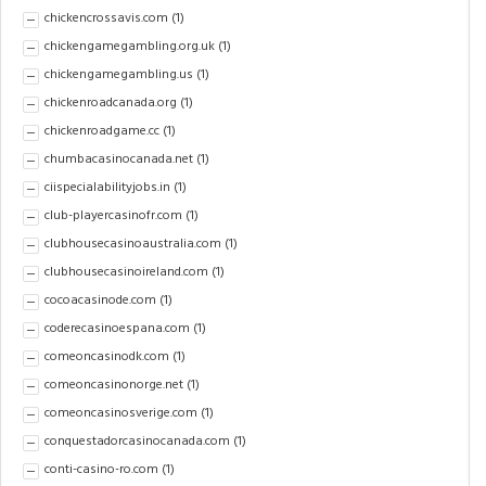
chickencrossavis.com
(1)
chickengamegambling.org.uk
(1)
chickengamegambling.us
(1)
chickenroadcanada.org
(1)
chickenroadgame.cc
(1)
chumbacasinocanada.net
(1)
ciispecialabilityjobs.in
(1)
club-playercasinofr.com
(1)
clubhousecasinoaustralia.com
(1)
clubhousecasinoireland.com
(1)
cocoacasinode.com
(1)
coderecasinoespana.com
(1)
comeoncasinodk.com
(1)
comeoncasinonorge.net
(1)
comeoncasinosverige.com
(1)
conquestadorcasinocanada.com
(1)
conti-casino-ro.com
(1)