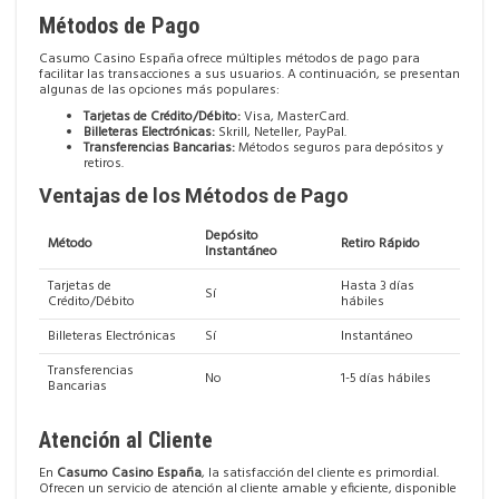
Métodos de Pago
Casumo Casino España ofrece múltiples métodos de pago para
facilitar las transacciones a sus usuarios. A continuación, se presentan
algunas de las opciones más populares:
Tarjetas de Crédito/Débito:
Visa, MasterCard.
Billeteras Electrónicas:
Skrill, Neteller, PayPal.
Transferencias Bancarias:
Métodos seguros para depósitos y
retiros.
Ventajas de los Métodos de Pago
Depósito
Método
Retiro Rápido
Instantáneo
Tarjetas de
Hasta 3 días
Sí
Crédito/Débito
hábiles
Billeteras Electrónicas
Sí
Instantáneo
Transferencias
No
1-5 días hábiles
Bancarias
Atención al Cliente
En
Casumo Casino España
, la satisfacción del cliente es primordial.
Ofrecen un servicio de atención al cliente amable y eficiente, disponible