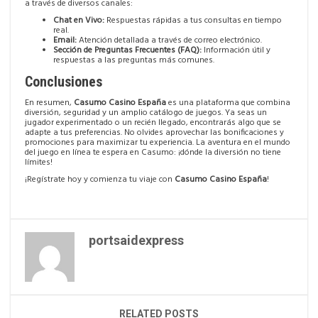
a través de diversos canales:
Chat en Vivo:
Respuestas rápidas a tus consultas en tiempo
real.
Email:
Atención detallada a través de correo electrónico.
Sección de Preguntas Frecuentes (FAQ):
Información útil y
respuestas a las preguntas más comunes.
Conclusiones
En resumen,
Casumo Casino España
es una plataforma que combina
diversión, seguridad y un amplio catálogo de juegos. Ya seas un
jugador experimentado o un recién llegado, encontrarás algo que se
adapte a tus preferencias. No olvides aprovechar las bonificaciones y
promociones para maximizar tu experiencia. La aventura en el mundo
del juego en línea te espera en Casumo: ¡dónde la diversión no tiene
límites!
¡Regístrate hoy y comienza tu viaje con
Casumo Casino España
!
portsaidexpress
RELATED POSTS