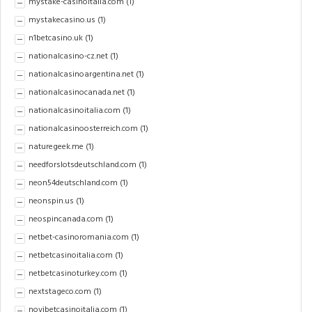
mystake-casinoitalia.com
(1)
mystakecasino.us
(1)
n1betcasino.uk
(1)
nationalcasino-cz.net
(1)
nationalcasinoargentina.net
(1)
nationalcasinocanada.net
(1)
nationalcasinoitalia.com
(1)
nationalcasinoosterreich.com
(1)
naturegeek.me
(1)
needforslotsdeutschland.com
(1)
neon54deutschland.com
(1)
neonspin.us
(1)
neospincanada.com
(1)
netbet-casinoromania.com
(1)
netbetcasinoitalia.com
(1)
netbetcasinoturkey.com
(1)
nextstageco.com
(1)
novibetcasinoitalia.com
(1)