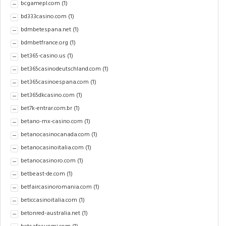
bcgamepl.com
(1)
bd333casino.com
(1)
bdmbetespana.net
(1)
bdmbetfrance.org
(1)
bet365-casino.us
(1)
bet365casinodeutschland.com
(1)
bet365casinoespana.com
(1)
bet365dkcasino.com
(1)
bet7k-entrar.com.br
(1)
betano-mx-casino.com
(1)
betanocasinocanada.com
(1)
betanocasinoitalia.com
(1)
betanocasinoro.com
(1)
betbeast-de.com
(1)
betfaircasinoromania.com
(1)
beticcasinoitalia.com
(1)
betonred-australia.net
(1)