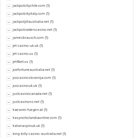
jackpotcitychile.com
(1)
jackpotcityitaly.com
(1)
jackpotjillaustralia.net
(1)
jackpotraiderscasino.net
(1)
jamesbrausch.com
(1)
jet-casino-uk.uk
(1)
jet-casino.us
(1)
jet4bet.us
(1)
joefortuneaustralia.net
(1)
joocasinoslovenija.com
(1)
joocasinouk.uk
(1)
justcasinocanada.net
(1)
justcasinonz.net
(1)
kaeserei-fuegen.at
(1)
kasynoholandiaonline.com
(1)
katanaspinuk.uk
(1)
king-billy-casino-australia.net
(1)