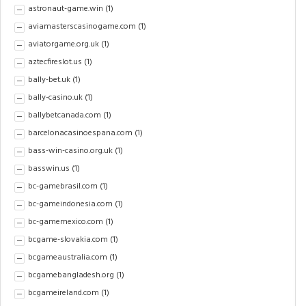
astronaut-game.win
(1)
aviamasterscasinogame.com
(1)
aviatorgame.org.uk
(1)
aztecfireslot.us
(1)
bally-bet.uk
(1)
bally-casino.uk
(1)
ballybetcanada.com
(1)
barcelonacasinoespana.com
(1)
bass-win-casino.org.uk
(1)
basswin.us
(1)
bc-gamebrasil.com
(1)
bc-gameindonesia.com
(1)
bc-gamemexico.com
(1)
bcgame-slovakia.com
(1)
bcgameaustralia.com
(1)
bcgamebangladesh.org
(1)
bcgameireland.com
(1)