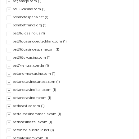
bcgamepl.com
(1)
bd333casino.com
(1)
bdmbetespana.net
(1)
bdmbetfrance.org
(1)
bet365-casino.us
(1)
bet365casinodeutschland.com
(1)
bet365casinoespana.com
(1)
bet365dkcasino.com
(1)
bet7k-entrar.com.br
(1)
betano-mx-casino.com
(1)
betanocasinocanada.com
(1)
betanocasinoitalia.com
(1)
betanocasinoro.com
(1)
betbeast-de.com
(1)
betfaircasinoromania.com
(1)
beticcasinoitalia.com
(1)
betonred-australia.net
(1)
betsafesuomi.com
(1)