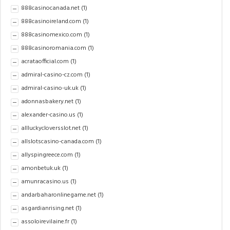
888casinocanada.net
(1)
888casinoireland.com
(1)
888casinomexico.com
(1)
888casinoromania.com
(1)
acrataofficial.com
(1)
admiral-casino-cz.com
(1)
admiral-casino-uk.uk
(1)
adonnasbakery.net
(1)
alexander-casino.us
(1)
allluckycloversslot.net
(1)
allslotscasino-canada.com
(1)
allyspingreece.com
(1)
amonbetuk.uk
(1)
amunracasino.us
(1)
andarbaharonlinegame.net
(1)
asgardianrising.net
(1)
assoloirevilaine.fr
(1)