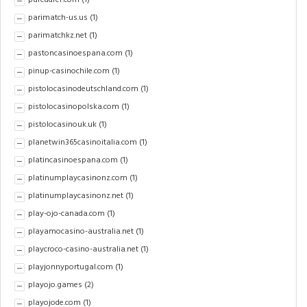
parcadfer.com
(1)
parimatch-us.us
(1)
parimatchkz.net
(1)
pastoncasinoespana.com
(1)
pinup-casinochile.com
(1)
pistolocasinodeutschland.com
(1)
pistolocasinopolska.com
(1)
pistolocasinouk.uk
(1)
planetwin365casinoitalia.com
(1)
platincasinoespana.com
(1)
platinumplaycasinonz.com
(1)
platinumplaycasinonz.net
(1)
play-ojo-canada.com
(1)
playamocasino-australia.net
(1)
playcroco-casino-australia.net
(1)
playjonnyportugal.com
(1)
playojo.games
(2)
playojode.com
(1)