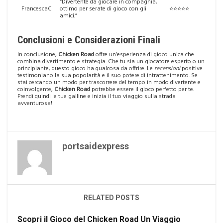
“Divertente da giocare in compagnia,
FrancescaC
ottimo per serate di gioco con gli
⭐⭐⭐⭐⭐
amici.”
Conclusioni e Considerazioni Finali
In conclusione,
Chicken Road
offre un’esperienza di gioco unica che
combina divertimento e strategia. Che tu sia un giocatore esperto o un
principiante, questo gioco ha qualcosa da offrire. Le
recensioni
positive
testimoniano la sua popolarità e il suo potere di intrattenimento. Se
stai cercando un modo per trascorrere del tempo in modo divertente e
coinvolgente,
Chicken Road
potrebbe essere il gioco perfetto per te.
Prendi quindi le tue galline e inizia il tuo viaggio sulla strada
avventurosa!
portsaidexpress
RELATED POSTS
Scopri il Gioco del Chicken Road Un Viaggio