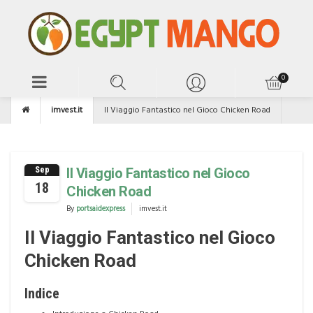
imvest.it
Il Viaggio Fantastico nel Gioco Chicken Road
Sep
Il Viaggio Fantastico nel Gioco
18
Chicken Road
By
portsaidexpress
imvest.it
Il Viaggio Fantastico nel Gioco
Chicken Road
Indice