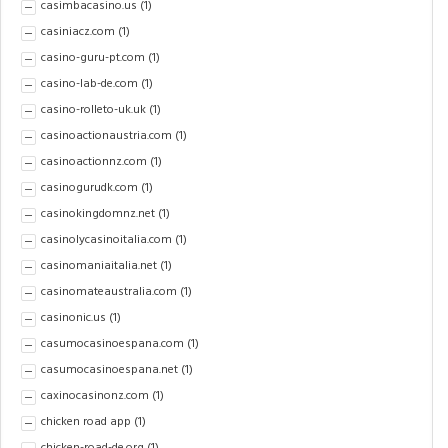
casimbacasino.us
(1)
casiniacz.com
(1)
casino-guru-pt.com
(1)
casino-lab-de.com
(1)
casino-rolleto-uk.uk
(1)
casinoactionaustria.com
(1)
casinoactionnz.com
(1)
casinogurudk.com
(1)
casinokingdomnz.net
(1)
casinolycasinoitalia.com
(1)
casinomaniaitalia.net
(1)
casinomateaustralia.com
(1)
casinonic.us
(1)
casumocasinoespana.com
(1)
casumocasinoespana.net
(1)
caxinocasinonz.com
(1)
chicken road app
(1)