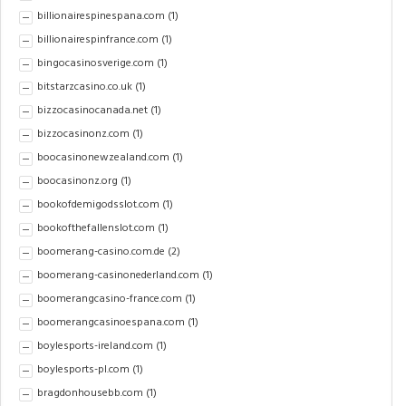
billionairespinespana.com
(1)
billionairespinfrance.com
(1)
bingocasinosverige.com
(1)
bitstarzcasino.co.uk
(1)
bizzocasinocanada.net
(1)
bizzocasinonz.com
(1)
boocasinonewzealand.com
(1)
boocasinonz.org
(1)
bookofdemigodsslot.com
(1)
bookofthefallenslot.com
(1)
boomerang-casino.com.de
(2)
boomerang-casinonederland.com
(1)
boomerangcasino-france.com
(1)
boomerangcasinoespana.com
(1)
boylesports-ireland.com
(1)
boylesports-pl.com
(1)
bragdonhousebb.com
(1)