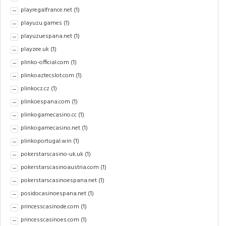
playregalfrance.net
(1)
playuzu.games
(1)
playuzuespana.net
(1)
playzee.uk
(1)
plinko-official.com
(1)
plinkoaztecslot.com
(1)
plinkocz.cz
(1)
plinkoespana.com
(1)
plinkogamecasino.cc
(1)
plinkogamecasino.net
(1)
plinkoportugal.win
(1)
pokerstarscasino-uk.uk
(1)
pokerstarscasinoaustria.com
(1)
pokerstarscasinoespana.net
(1)
posidocasinoespana.net
(1)
princesscasinode.com
(1)
princesscasinoes.com
(1)