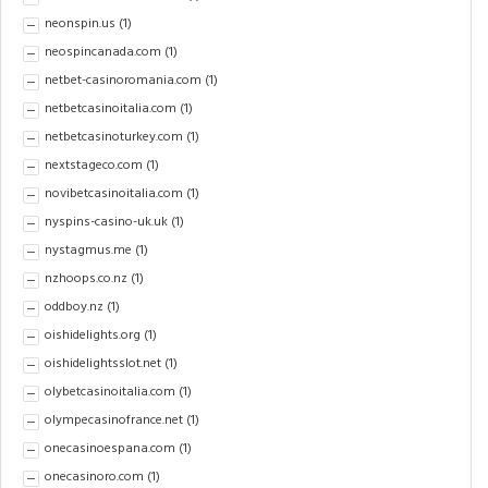
neonspin.us
(1)
neospincanada.com
(1)
netbet-casinoromania.com
(1)
netbetcasinoitalia.com
(1)
netbetcasinoturkey.com
(1)
nextstageco.com
(1)
novibetcasinoitalia.com
(1)
nyspins-casino-uk.uk
(1)
nystagmus.me
(1)
nzhoops.co.nz
(1)
oddboy.nz
(1)
oishidelights.org
(1)
oishidelightsslot.net
(1)
olybetcasinoitalia.com
(1)
olympecasinofrance.net
(1)
onecasinoespana.com
(1)
onecasinoro.com
(1)