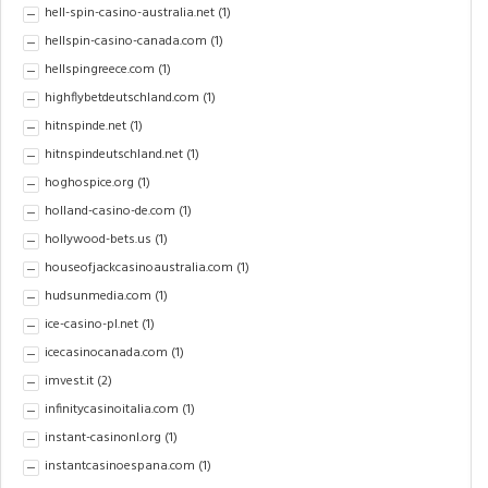
hell-spin-casino-australia.net
(1)
hellspin-casino-canada.com
(1)
hellspingreece.com
(1)
highflybetdeutschland.com
(1)
hitnspinde.net
(1)
hitnspindeutschland.net
(1)
hoghospice.org
(1)
holland-casino-de.com
(1)
hollywood-bets.us
(1)
houseofjackcasinoaustralia.com
(1)
hudsunmedia.com
(1)
ice-casino-pl.net
(1)
icecasinocanada.com
(1)
imvest.it
(2)
infinitycasinoitalia.com
(1)
instant-casinonl.org
(1)
instantcasinoespana.com
(1)