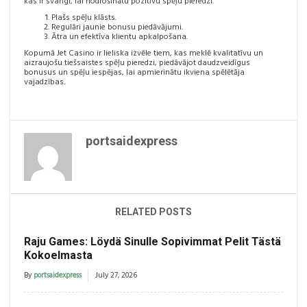
kas ir svarīgi, lai nodrošinātu pozitīvu spēļu pieredzi.
Plašs spēļu klāsts.
Regulāri jaunie bonusu piedāvājumi.
Ātra un efektīva klientu apkalpošana.
Kopumā Jet Casino ir lieliska izvēle tiem, kas meklē kvalitatīvu un
aizraujošu tiešsaistes spēļu pieredzi, piedāvājot daudzveidīgus
bonusus un spēļu iespējas, lai apmierinātu ikviena spēlētāja
vajadzības.
portsaidexpress
RELATED POSTS
Raju Games: Löydä Sinulle Sopivimmat Pelit Tästä
Kokoelmasta
By
portsaidexpress
July 27, 2026