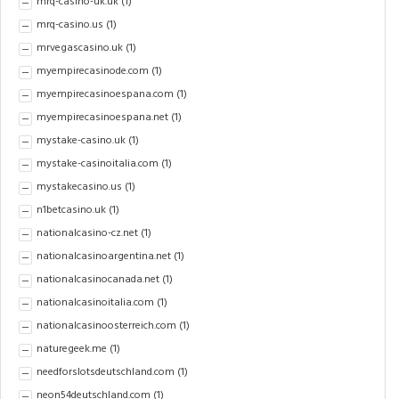
mrq-casino-uk.uk
(1)
mrq-casino.us
(1)
mrvegascasino.uk
(1)
myempirecasinode.com
(1)
myempirecasinoespana.com
(1)
myempirecasinoespana.net
(1)
mystake-casino.uk
(1)
mystake-casinoitalia.com
(1)
mystakecasino.us
(1)
n1betcasino.uk
(1)
nationalcasino-cz.net
(1)
nationalcasinoargentina.net
(1)
nationalcasinocanada.net
(1)
nationalcasinoitalia.com
(1)
nationalcasinoosterreich.com
(1)
naturegeek.me
(1)
needforslotsdeutschland.com
(1)
neon54deutschland.com
(1)