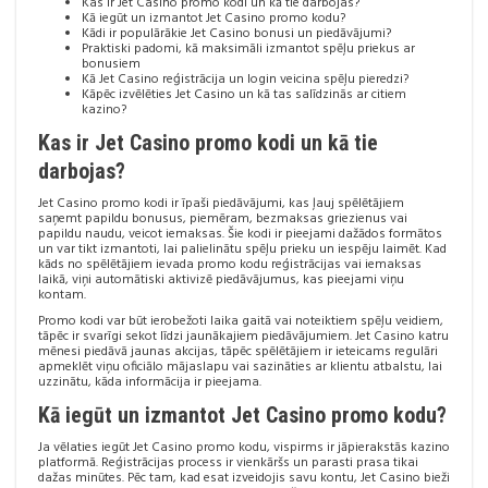
Kas ir Jet Casino promo kodi un kā tie darbojas?
Kā iegūt un izmantot Jet Casino promo kodu?
Kādi ir populārākie Jet Casino bonusi un piedāvājumi?
Praktiski padomi, kā maksimāli izmantot spēļu priekus ar
bonusiem
Kā Jet Casino reģistrācija un login veicina spēļu pieredzi?
Kāpēc izvēlēties Jet Casino un kā tas salīdzinās ar citiem
kazino?
Kas ir Jet Casino promo kodi un kā tie
darbojas?
Jet Casino promo kodi ir īpaši piedāvājumi, kas ļauj spēlētājiem
saņemt papildu bonusus, piemēram, bezmaksas griezienus vai
papildu naudu, veicot iemaksas. Šie kodi ir pieejami dažādos formātos
un var tikt izmantoti, lai palielinātu spēļu prieku un iespēju laimēt. Kad
kāds no spēlētājiem ievada promo kodu reģistrācijas vai iemaksas
laikā, viņi automātiski aktivizē piedāvājumus, kas pieejami viņu
kontam.
Promo kodi var būt ierobežoti laika gaitā vai noteiktiem spēļu veidiem,
tāpēc ir svarīgi sekot līdzi jaunākajiem piedāvājumiem. Jet Casino katru
mēnesi piedāvā jaunas akcijas, tāpēc spēlētājiem ir ieteicams regulāri
apmeklēt viņu oficiālo mājaslapu vai sazināties ar klientu atbalstu, lai
uzzinātu, kāda informācija ir pieejama.
Kā iegūt un izmantot Jet Casino promo kodu?
Ja vēlaties iegūt Jet Casino promo kodu, vispirms ir jāpierakstās kazino
platformā. Reģistrācijas process ir vienkāršs un parasti prasa tikai
dažas minūtes. Pēc tam, kad esat izveidojis savu kontu, Jet Casino bieži