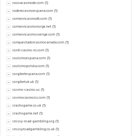
cocoacasinode.com
(1)
coderecasinoespana.com
(1)
comeoncasinodk.com
(1)
comeoncasinonorge.net
(1)
comeoncasinosverige.com
(1)
conquestadorcasinocanada.com
(1)
conti-casino-ro.com
(1)
coolzinoespana.com
(1)
coolzinopolska.com
(1)
corgibetespana.com
(1)
corgibetuk.uk
(1)
cosmo-casino.us
(1)
cosmocasinonz.com
(1)
crashxgame.co.uk
(1)
crashxgame.net
(1)
crossy-road-gambling.org
(1)
crossyroadgambling.co.uk
(1)