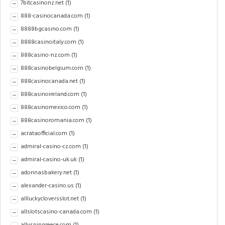
7bitcasinonz.net
(1)
888-casinocanada.com
(1)
8888bgcasino.com
(1)
8888casinoitaly.com
(1)
888casino-nz.com
(1)
888casinobelgium.com
(1)
888casinocanada.net
(1)
888casinoireland.com
(1)
888casinomexico.com
(1)
888casinoromania.com
(1)
acrataofficial.com
(1)
admiral-casino-cz.com
(1)
admiral-casino-uk.uk
(1)
adonnasbakery.net
(1)
alexander-casino.us
(1)
allluckycloversslot.net
(1)
allslotscasino-canada.com
(1)