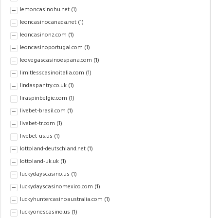
lemoncasinohu.net
(1)
leoncasinocanada.net
(1)
leoncasinonz.com
(1)
leoncasinoportugal.com
(1)
leovegascasinoespana.com
(1)
limitlesscasinoitalia.com
(1)
lindaspantry.co.uk
(1)
liraspinbelgie.com
(1)
livebet-brasil.com
(1)
livebet-tr.com
(1)
livebet-us.us
(1)
lottoland-deutschland.net
(1)
lottoland-uk.uk
(1)
luckydayscasino.us
(1)
luckydayscasinomexico.com
(1)
luckyhuntercasinoaustralia.com
(1)
luckyonescasino.us
(1)