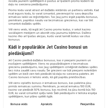
nosūta jauniem spēlētājiem e-pastus ar īpašiem promo kodiem kā
daļu no sveiciena piedāvājuma.
Promo kodu varat atrast arī dažādās reklāmās un partneru vietnēs. Kad
esat ieguvis kodu, to varat izmantot, pievienojot to savu depozīta
iemaksas laikā vai reģistrējoties. Tas ļauj jums iegūt papildu bonusus,
piemēram, papildus naudu vai bezmaksas griezienus, kas var tikt
izmantoti dažādās spēlēs.
Vēl viens veids, kā iegūt Jet Casino promo kodus, ir sekot kazino
sociālajiem medijiem un abonēt viņu jaunumu biļetenus. Dažreiz
kazino rīko arī īpašas akcijas, kurās varat laimēt kodus vai citus
bonusus.
Kādi ir populārākie Jet Casino bonusi un
piedāvājumi?
Jet Casino piedāvā dažādus bonusus, kas ir pieejami jauniem un
esošajiem spēlētājiem. Viens no populārākajiem ir bezmaksas
griezienu piedāvājums, kas ļauj spēlētājiem izmēģināt dažādas spēles
bez riska zaudēt savu naudu. Šie griezieni var būt pieejami noteiktām
spēlēm un bieži vien tiek piedāvāti kā daļa no sveiciena paketes.
Jet
Casino bonuses
ir lielisks veids, kā gūt papildu priekšrocības.
Vēl viens izplatīts bonuss ir iemaksas bonuss, kas palielina jūsu
pirmās iemaksas summu. Piemēram, ja veicat iemaksu 100 EUR,
kazino var piedāvāt 50% bonusu, kas nozīmē, ka jūsu kontā būs 150
EUR, ko varat izmantot spēļu laikā. Šādi piedāvājumi ir lieliska iespēja
spēlētājiem, kuri plāno spēlēt ilgāk.
Bonusa veids
Apraksts
Pieejamība