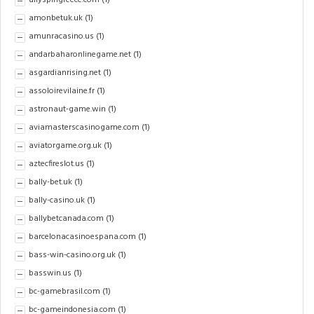
allyspingreece.com
(1)
amonbetuk.uk
(1)
amunracasino.us
(1)
andarbaharonlinegame.net
(1)
asgardianrising.net
(1)
assoloirevilaine.fr
(1)
astronaut-game.win
(1)
aviamasterscasinogame.com
(1)
aviatorgame.org.uk
(1)
aztecfireslot.us
(1)
bally-bet.uk
(1)
bally-casino.uk
(1)
ballybetcanada.com
(1)
barcelonacasinoespana.com
(1)
bass-win-casino.org.uk
(1)
basswin.us
(1)
bc-gamebrasil.com
(1)
bc-gameindonesia.com
(1)