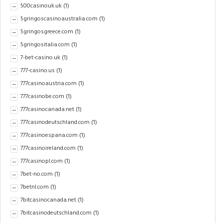
500casinouk.uk
(1)
5gringoscasinoaustralia.com
(1)
5gringosgreece.com
(1)
5gringositalia.com
(1)
7-bet-casino.uk
(1)
777-casino.us
(1)
777casinoaustria.com
(1)
777casinobe.com
(1)
777casinocanada.net
(1)
777casinodeutschland.com
(1)
777casinoespana.com
(1)
777casinoireland.com
(1)
777casinopl.com
(1)
7bet-no.com
(1)
7betnl.com
(1)
7bitcasinocanada.net
(1)
7bitcasinodeutschland.com
(1)