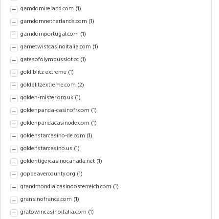
gamdomireland.com
(1)
gamdomnetherlands.com
(1)
gamdomportugal.com
(1)
gametwistcasinoitalia.com
(1)
gatesofolympusslot.cc
(1)
gold blitz extreme
(1)
goldblitzextreme.com
(2)
golden-mister.org.uk
(1)
goldenpanda-casinofr.com
(1)
goldenpandacasinode.com
(1)
goldenstarcasino-de.com
(1)
goldenstarcasino.us
(1)
goldentigercasinocanada.net
(1)
gopbeavercounty.org
(1)
grandmondialcasinoosterreich.com
(1)
gransinofrance.com
(1)
gratowincasinoitalia.com
(1)