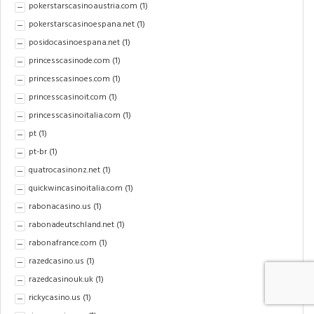
pokerstarscasinoaustria.com
(1)
pokerstarscasinoespana.net
(1)
posidocasinoespana.net
(1)
princesscasinode.com
(1)
princesscasinoes.com
(1)
princesscasinoit.com
(1)
princesscasinoitalia.com
(1)
pt
(1)
pt-br
(1)
quatrocasinonz.net
(1)
quickwincasinoitalia.com
(1)
rabonacasino.us
(1)
rabonadeutschland.net
(1)
rabonafrance.com
(1)
razedcasino.us
(1)
razedcasinouk.uk
(1)
rickycasino.us
(1)