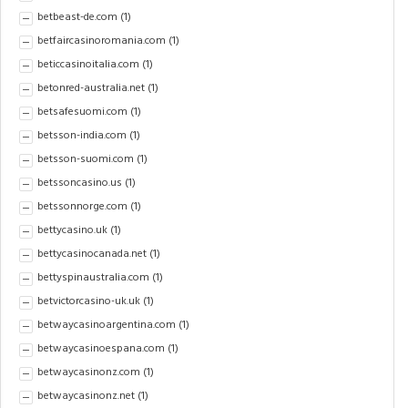
betbeast-de.com
(1)
betfaircasinoromania.com
(1)
beticcasinoitalia.com
(1)
betonred-australia.net
(1)
betsafesuomi.com
(1)
betsson-india.com
(1)
betsson-suomi.com
(1)
betssoncasino.us
(1)
betssonnorge.com
(1)
bettycasino.uk
(1)
bettycasinocanada.net
(1)
bettyspinaustralia.com
(1)
betvictorcasino-uk.uk
(1)
betwaycasinoargentina.com
(1)
betwaycasinoespana.com
(1)
betwaycasinonz.com
(1)
betwaycasinonz.net
(1)