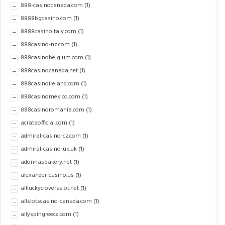
888-casinocanada.com
(1)
8888bgcasino.com
(1)
8888casinoitaly.com
(1)
888casino-nz.com
(1)
888casinobelgium.com
(1)
888casinocanada.net
(1)
888casinoireland.com
(1)
888casinomexico.com
(1)
888casinoromania.com
(1)
acrataofficial.com
(1)
admiral-casino-cz.com
(1)
admiral-casino-uk.uk
(1)
adonnasbakery.net
(1)
alexander-casino.us
(1)
allluckycloversslot.net
(1)
allslotscasino-canada.com
(1)
allyspingreece.com
(1)