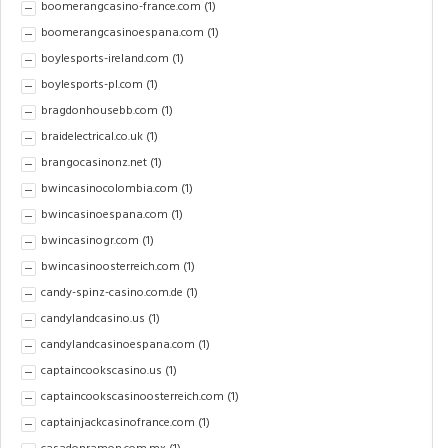
boomerangcasino-france.com
(1)
boomerangcasinoespana.com
(1)
boylesports-ireland.com
(1)
boylesports-pl.com
(1)
bragdonhousebb.com
(1)
braidelectrical.co.uk
(1)
brangocasinonz.net
(1)
bwincasinocolombia.com
(1)
bwincasinoespana.com
(1)
bwincasinogr.com
(1)
bwincasinoosterreich.com
(1)
candy-spinz-casino.com.de
(1)
candylandcasino.us
(1)
candylandcasinoespana.com
(1)
captaincookscasino.us
(1)
captaincookscasinoosterreich.com
(1)
captainjackcasinofrance.com
(1)