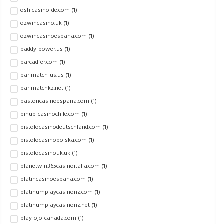
oshicasino-de.com
(1)
ozwincasino.uk
(1)
ozwincasinoespana.com
(1)
paddy-power.us
(1)
parcadfer.com
(1)
parimatch-us.us
(1)
parimatchkz.net
(1)
pastoncasinoespana.com
(1)
pinup-casinochile.com
(1)
pistolocasinodeutschland.com
(1)
pistolocasinopolska.com
(1)
pistolocasinouk.uk
(1)
planetwin365casinoitalia.com
(1)
platincasinoespana.com
(1)
platinumplaycasinonz.com
(1)
platinumplaycasinonz.net
(1)
play-ojo-canada.com
(1)