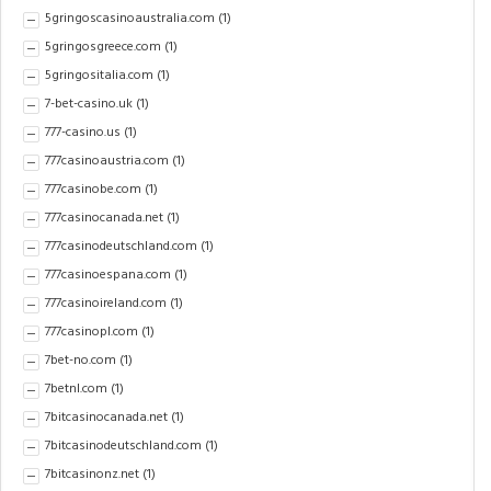
5gringoscasinoaustralia.com
(1)
5gringosgreece.com
(1)
5gringositalia.com
(1)
7-bet-casino.uk
(1)
777-casino.us
(1)
777casinoaustria.com
(1)
777casinobe.com
(1)
777casinocanada.net
(1)
777casinodeutschland.com
(1)
777casinoespana.com
(1)
777casinoireland.com
(1)
777casinopl.com
(1)
7bet-no.com
(1)
7betnl.com
(1)
7bitcasinocanada.net
(1)
7bitcasinodeutschland.com
(1)
7bitcasinonz.net
(1)