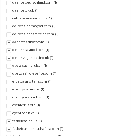
daznbetdeutschland.com
(1)
daznbetuk.uk
(1)
debradeleiwharf.co.uk
(1)
dollycasinomagyar.com
(1)
dollycasinoosterreich.com
(1)
donbetcasinofr.com
(1)
dreamscasinofi.com
(1)
dreamvegas-casino.uk
(1)
duelz-casino-uk.uk
(1)
duelzcasino-sverige.com
(1)
efbetcasinoitalia.com
(1)
energy-casino.us
(1)
energycasinonl.com
(1)
eventcrisis.org
(1)
eyeofhorus.cc
(1)
fatbetcasino.us
(1)
fatbetcasinosouthafrica.com
(1)