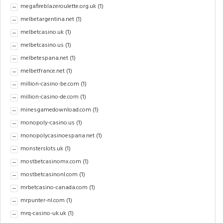
megafireblazeroulette.org.uk
(1)
melbetargentina.net
(1)
melbetcasino.uk
(1)
melbetcasino.us
(1)
melbetespana.net
(1)
melbetfrance.net
(1)
million-casino-be.com
(1)
million-casino-de.com
(1)
minesgamedownload.com
(1)
monopoly-casino.us
(1)
monopolycasinoespana.net
(1)
monsterslots.uk
(1)
mostbetcasinomx.com
(1)
mostbetcasinonl.com
(1)
mrbetcasino-canada.com
(1)
mrpunter-nl.com
(1)
mrq-casino-uk.uk
(1)