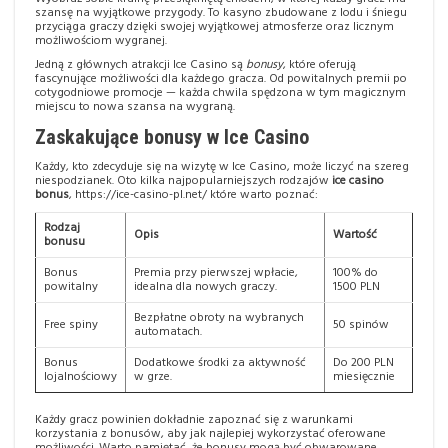
szansę na wyjątkowe przygody. To kasyno zbudowane z lodu i śniegu
przyciąga graczy dzięki swojej wyjątkowej atmosferze oraz licznym
możliwościom wygranej.
Jedną z głównych atrakcji Ice Casino są
bonusy
, które oferują
fascynujące możliwości dla każdego gracza. Od powitalnych premii po
cotygodniowe promocje — każda chwila spędzona w tym magicznym
miejscu to nowa szansa na wygraną.
Zaskakujące bonusy w Ice Casino
Każdy, kto zdecyduje się na wizytę w Ice Casino, może liczyć na szereg
niespodzianek. Oto kilka najpopularniejszych rodzajów
ice casino
bonus
,
https://ice-casino-pl.net/
które warto poznać:
Rodzaj
Opis
Wartość
bonusu
Bonus
Premia przy pierwszej wpłacie,
100% do
powitalny
idealna dla nowych graczy.
1500 PLN
Bezpłatne obroty na wybranych
Free spiny
50 spinów
automatach.
Bonus
Dodatkowe środki za aktywność
Do 200 PLN
lojalnościowy
w grze.
miesięcznie
Każdy gracz powinien dokładnie zapoznać się z warunkami
korzystania z bonusów, aby jak najlepiej wykorzystać oferowane