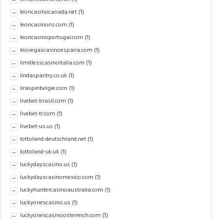
leoncasinocanada.net
(1)
leoncasinonz.com
(1)
leoncasinoportugal.com
(1)
leovegascasinoespana.com
(1)
limitlesscasinoitalia.com
(1)
lindaspantry.co.uk
(1)
liraspinbelgie.com
(1)
livebet-brasil.com
(1)
livebet-tr.com
(1)
livebet-us.us
(1)
lottoland-deutschland.net
(1)
lottoland-uk.uk
(1)
luckydayscasino.us
(1)
luckydayscasinomexico.com
(1)
luckyhuntercasinoaustralia.com
(1)
luckyonescasino.us
(1)
luckyonescasinoosterreich.com
(1)