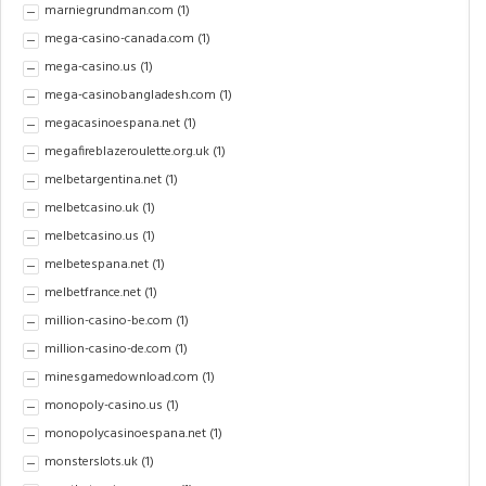
marniegrundman.com
(1)
mega-casino-canada.com
(1)
mega-casino.us
(1)
mega-casinobangladesh.com
(1)
megacasinoespana.net
(1)
megafireblazeroulette.org.uk
(1)
melbetargentina.net
(1)
melbetcasino.uk
(1)
melbetcasino.us
(1)
melbetespana.net
(1)
melbetfrance.net
(1)
million-casino-be.com
(1)
million-casino-de.com
(1)
minesgamedownload.com
(1)
monopoly-casino.us
(1)
monopolycasinoespana.net
(1)
monsterslots.uk
(1)