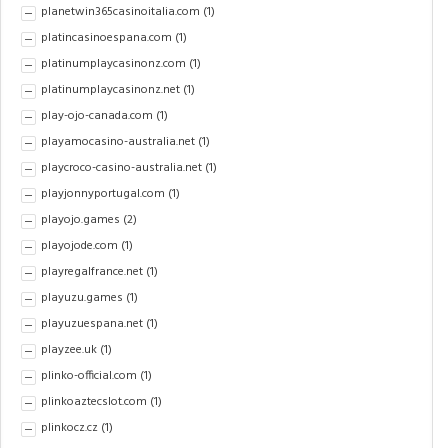
planetwin365casinoitalia.com
(1)
platincasinoespana.com
(1)
platinumplaycasinonz.com
(1)
platinumplaycasinonz.net
(1)
play-ojo-canada.com
(1)
playamocasino-australia.net
(1)
playcroco-casino-australia.net
(1)
playjonnyportugal.com
(1)
playojo.games
(2)
playojode.com
(1)
playregalfrance.net
(1)
playuzu.games
(1)
playuzuespana.net
(1)
playzee.uk
(1)
plinko-official.com
(1)
plinkoaztecslot.com
(1)
plinkocz.cz
(1)