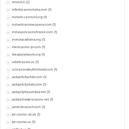
imvest.it
(2)
infinitycasinoitalia.com
(1)
instant-casinonl.org
(1)
instantcasinoespana.com
(1)
instaspincasinofrance.com
(1)
investacadiana.org
(1)
irwincasino-pl.com
(1)
itreadynetwork.org
(1)
ivibetcasino.us
(1)
izzicasinodeuthchland.com
(1)
jackpotcitychile.com
(1)
jackpotcityitaly.com
(1)
jackpotjillaustralia.net
(1)
jackpotraiderscasino.net
(1)
jamesbrausch.com
(1)
jet-casino-uk.uk
(1)
jet-casino.us
(1)