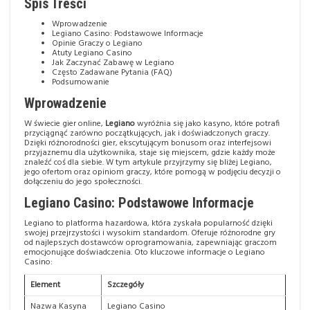
Spis Treści
Wprowadzenie
Legiano Casino: Podstawowe Informacje
Opinie Graczy o Legiano
Atuty Legiano Casino
Jak Zaczynać Zabawę w Legiano
Często Zadawane Pytania (FAQ)
Podsumowanie
Wprowadzenie
W świecie gier online,
Legiano
wyróżnia się jako kasyno, które potrafi
przyciągnąć zarówno początkujących, jak i doświadczonych graczy.
Dzięki różnorodności gier, ekscytującym bonusom oraz interfejsowi
przyjaznemu dla użytkownika, staje się miejscem, gdzie każdy może
znaleźć coś dla siebie. W tym artykule przyjrzymy się bliżej Legiano,
jego ofertom oraz opiniom graczy, które pomogą w podjęciu decyzji o
dołączeniu do jego społeczności.
Legiano Casino: Podstawowe Informacje
Legiano to platforma hazardowa, która zyskała popularność dzięki
swojej przejrzystości i wysokim standardom. Oferuje różnorodne gry
od najlepszych dostawców oprogramowania, zapewniając graczom
emocjonujące doświadczenia. Oto kluczowe informacje o Legiano
Casino:
Element
Szczegóły
Nazwa Kasyna
Legiano Casino