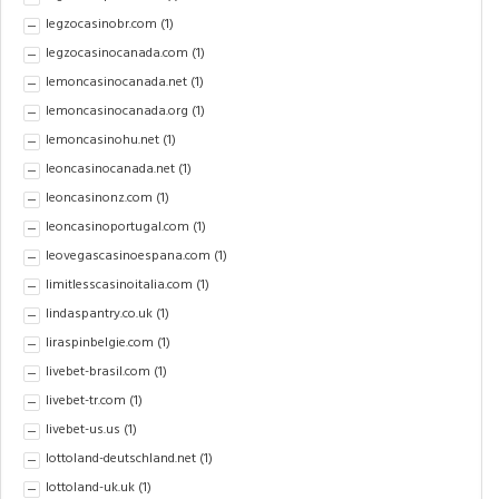
legzocasinobr.com
(1)
legzocasinocanada.com
(1)
lemoncasinocanada.net
(1)
lemoncasinocanada.org
(1)
lemoncasinohu.net
(1)
leoncasinocanada.net
(1)
leoncasinonz.com
(1)
leoncasinoportugal.com
(1)
leovegascasinoespana.com
(1)
limitlesscasinoitalia.com
(1)
lindaspantry.co.uk
(1)
liraspinbelgie.com
(1)
livebet-brasil.com
(1)
livebet-tr.com
(1)
livebet-us.us
(1)
lottoland-deutschland.net
(1)
lottoland-uk.uk
(1)