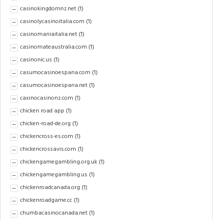
casinokingdomnz.net
(1)
casinolycasinoitalia.com
(1)
casinomaniaitalia.net
(1)
casinomateaustralia.com
(1)
casinonic.us
(1)
casumocasinoespana.com
(1)
casumocasinoespana.net
(1)
caxinocasinonz.com
(1)
chicken road app
(1)
chicken-road-de.org
(1)
chickencross-es.com
(1)
chickencrossavis.com
(1)
chickengamegambling.org.uk
(1)
chickengamegambling.us
(1)
chickenroadcanada.org
(1)
chickenroadgame.cc
(1)
chumbacasinocanada.net
(1)