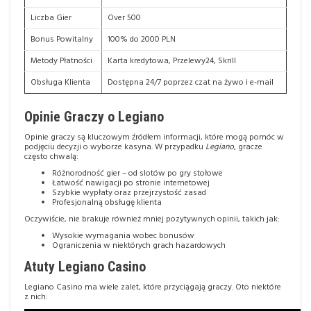
Liczba Gier
Over 500
Bonus Powitalny
100% do 2000 PLN
Metody Płatności
Karta kredytowa, Przelewy24, Skrill
Obsługa Klienta
Dostępna 24/7 poprzez czat na żywo i e-mail
Opinie Graczy o Legiano
Opinie graczy są kluczowym źródłem informacji, które mogą pomóc w
podjęciu decyzji o wyborze kasyna. W przypadku
Legiano
, gracze
często chwalą:
Różnorodność gier – od slotów po gry stołowe
Łatwość nawigacji po stronie internetowej
Szybkie wypłaty oraz przejrzystość zasad
Profesjonalną obsługę klienta
Oczywiście, nie brakuje również mniej pozytywnych opinii, takich jak:
Wysokie wymagania wobec bonusów
Ograniczenia w niektórych grach hazardowych
Atuty Legiano Casino
Legiano Casino ma wiele zalet, które przyciągają graczy. Oto niektóre
z nich: