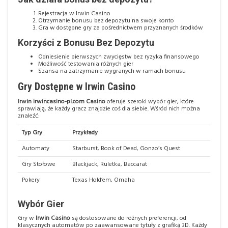
Rejestracja w Irwin Casino
Otrzymanie bonusu bez depozytu na swoje konto
Gra w dostępne gry za pośrednictwem przyznanych środków
Korzyści z Bonusu Bez Depozytu
Odniesienie pierwszych zwycięstw bez ryzyka finansowego
Możliwość testowania różnych gier
Szansa na zatrzymanie wygranych w ramach bonusu
Gry Dostępne w Irwin Casino
Irwin
irwincasino-pl.com
Casino
oferuje szeroki wybór gier, które
sprawiają, że każdy gracz znajdzie coś dla siebie. Wśród nich można
znaleźć:
Typ Gry
Przykłady
Automaty
Starburst, Book of Dead, Gonzo’s Quest
Gry Stołowe
Blackjack, Ruletka, Baccarat
Pokery
Texas Hold’em, Omaha
Wybór Gier
Gry w
Irwin Casino
są dostosowane do różnych preferencji, od
klasycznych automatów po zaawansowane tytuły z grafiką 3D. Każdy