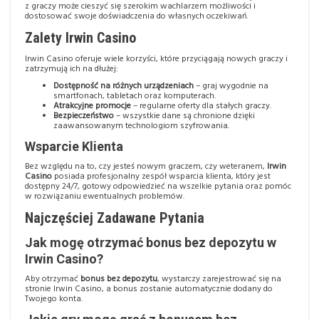
z graczy może cieszyć się szerokim wachlarzem możliwości i
dostosować swoje doświadczenia do własnych oczekiwań.
Zalety Irwin Casino
Irwin Casino oferuje wiele korzyści, które przyciągają nowych graczy i
zatrzymują ich na dłużej:
Dostępność na różnych urządzeniach
– graj wygodnie na
smartfonach, tabletach oraz komputerach.
Atrakcyjne promocje
– regularne oferty dla stałych graczy.
Bezpieczeństwo
– wszystkie dane są chronione dzięki
zaawansowanym technologiom szyfrowania.
Wsparcie Klienta
Bez względu na to, czy jesteś nowym graczem, czy weteranem,
Irwin
Casino
posiada profesjonalny zespół wsparcia klienta, który jest
dostępny 24/7, gotowy odpowiedzieć na wszelkie pytania oraz pomóc
w rozwiązaniu ewentualnych problemów.
Najczęściej Zadawane Pytania
Jak mogę otrzymać bonus bez depozytu w
Irwin Casino?
Aby otrzymać
bonus bez depozytu
, wystarczy zarejestrować się na
stronie Irwin Casino, a bonus zostanie automatycznie dodany do
Twojego konta.