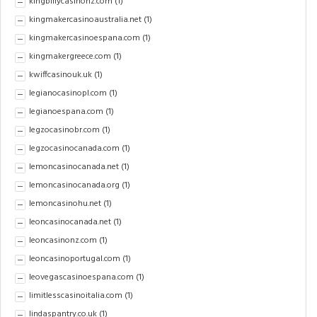
kingbillycasinonz.com
(1)
kingmakercasinoaustralia.net
(1)
kingmakercasinoespana.com
(1)
kingmakergreece.com
(1)
kwiffcasinouk.uk
(1)
legianocasinopl.com
(1)
legianoespana.com
(1)
legzocasinobr.com
(1)
legzocasinocanada.com
(1)
lemoncasinocanada.net
(1)
lemoncasinocanada.org
(1)
lemoncasinohu.net
(1)
leoncasinocanada.net
(1)
leoncasinonz.com
(1)
leoncasinoportugal.com
(1)
leovegascasinoespana.com
(1)
limitlesscasinoitalia.com
(1)
lindaspantry.co.uk
(1)