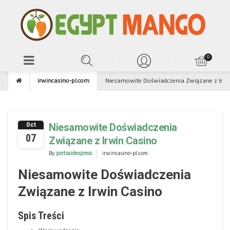
irwincasino-pl.com
Niesamowite Doświadczenia Związane z Irwi
Oct
Niesamowite Doświadczenia
07
Związane z Irwin Casino
By
portsaidexpress
irwincasino-pl.com
Niesamowite Doświadczenia
Związane z Irwin Casino
Spis Treści