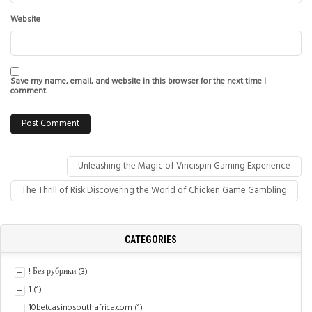
Website
Save my name, email, and website in this browser for the next time I
comment.
Unleashing the Magic of Vincispin Gaming Experience
The Thrill of Risk Discovering the World of Chicken Game Gambling
CATEGORIES
! Без рубрики
(3)
1
(1)
10betcasinosouthafrica.com
(1)