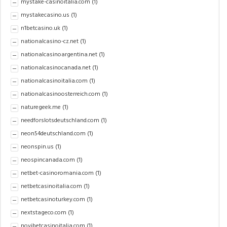
mystake-casinoitalia.com
(1)
mystakecasino.us
(1)
n1betcasino.uk
(1)
nationalcasino-cz.net
(1)
nationalcasinoargentina.net
(1)
nationalcasinocanada.net
(1)
nationalcasinoitalia.com
(1)
nationalcasinoosterreich.com
(1)
naturegeek.me
(1)
needforslotsdeutschland.com
(1)
neon54deutschland.com
(1)
neonspin.us
(1)
neospincanada.com
(1)
netbet-casinoromania.com
(1)
netbetcasinoitalia.com
(1)
netbetcasinoturkey.com
(1)
nextstageco.com
(1)
novibetcasinoitalia.com
(1)