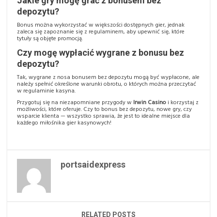
Jakie gry mogę grać z bonusem bez
depozytu?
Bonus można wykorzystać w większości dostępnych gier, jednak
zaleca się zapoznanie się z regulaminem, aby upewnić się, które
tytuły są objęte promocją.
Czy mogę wypłacić wygrane z bonusu bez
depozytu?
Tak, wygrane z nosa bonusem bez depozytu mogą być wypłacone, ale
należy spełnić określone warunki obrotu, o których można przeczytać
w regulaminie kasyna.
Przygotuj się na niezapomniane przygody w
Irwin Casino
i korzystaj z
możliwości, które oferuje. Czy to bonus bez depozytu, nowe gry, czy
wsparcie klienta — wszystko sprawia, że jest to idealne miejsce dla
każdego miłośnika gier kasynowych!
portsaidexpress
RELATED POSTS