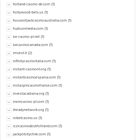
holland-casino-de.com
(1)
hollywood-bets.us
(1)
houseofjackcasinoaustralia.com
(1)
hudsunmedia.com
(1)
ice-casino-pl.net
(1)
icecasinocanada.com
(1)
imvest.it
(2)
infinitycasinoitalia.com
(1)
instant-casinonl.org
(1)
instantcasinoespana.com
(1)
instaspincasinofrance.com
(1)
investacadiana.org
(1)
irwincasino-pl.com
(1)
itreadynetwork.org
(1)
ivibetcasino.us
(1)
izzicasinodeuthchland.com
(1)
jackpotcitychile.com
(1)