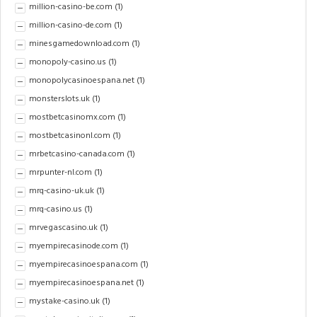
million-casino-be.com
(1)
million-casino-de.com
(1)
minesgamedownload.com
(1)
monopoly-casino.us
(1)
monopolycasinoespana.net
(1)
monsterslots.uk
(1)
mostbetcasinomx.com
(1)
mostbetcasinonl.com
(1)
mrbetcasino-canada.com
(1)
mrpunter-nl.com
(1)
mrq-casino-uk.uk
(1)
mrq-casino.us
(1)
mrvegascasino.uk
(1)
myempirecasinode.com
(1)
myempirecasinoespana.com
(1)
myempirecasinoespana.net
(1)
mystake-casino.uk
(1)