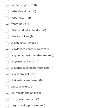
liraspinbelgie.com
(1)
livebet-brasil.com
(1)
livebet-tr.com
(1)
livebet-us.us
(1)
lottoland-deutschland.net
(1)
lottoland-uk.uk
(1)
luckydayscasino.us
(1)
luckydayscasinomexico.com
(1)
luckyhuntercasinoaustralia.com
(1)
luckyonescasino.us
(1)
luckyonescasinoosterreich.com
(1)
luckypennyslot.uk
(1)
lukkicasinocanada.net
(1)
lunacasino-uk.uk
(1)
luxurycasinoireland.com
(1)
luxurycasinonz.com
(1)
magiuscasinopolska.com
(1)