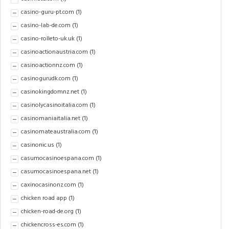
casino-guru-pt.com
(1)
casino-lab-de.com
(1)
casino-rolleto-uk.uk
(1)
casinoactionaustria.com
(1)
casinoactionnz.com
(1)
casinogurudk.com
(1)
casinokingdomnz.net
(1)
casinolycasinoitalia.com
(1)
casinomaniaitalia.net
(1)
casinomateaustralia.com
(1)
casinonic.us
(1)
casumocasinoespana.com
(1)
casumocasinoespana.net
(1)
caxinocasinonz.com
(1)
chicken road app
(1)
chicken-road-de.org
(1)
chickencross-es.com
(1)