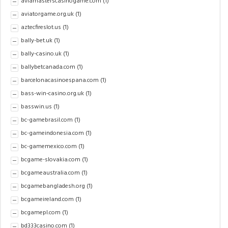
aviamasterscasinogame.com
(1)
aviatorgame.org.uk
(1)
aztecfireslot.us
(1)
bally-bet.uk
(1)
bally-casino.uk
(1)
ballybetcanada.com
(1)
barcelonacasinoespana.com
(1)
bass-win-casino.org.uk
(1)
basswin.us
(1)
bc-gamebrasil.com
(1)
bc-gameindonesia.com
(1)
bc-gamemexico.com
(1)
bcgame-slovakia.com
(1)
bcgameaustralia.com
(1)
bcgamebangladesh.org
(1)
bcgameireland.com
(1)
bcgamepl.com
(1)
bd333casino.com
(1)