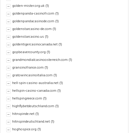
golden-mister.org.uk
(1)
goldenpanda-casinofr.com
(1)
goldenpandacasinode.com
(1)
goldenstarcasino-de.com
(1)
goldenstarcasino.us
(1)
goldentigercasinocanada.net
(1)
gopbeavercounty.org
(1)
grandmondialcasinoosterreich.com
(1)
gransinofrance.com
(1)
gratowincasinoitalia.com
(1)
hell-spin-casino-australia.net
(1)
hellspin-casino-canada.com
(1)
hellspingreece.com
(1)
highflybetdeutschland.com
(1)
hitnspinde.net
(1)
hitnspindeutschland.net
(1)
hoghospice.org
(1)