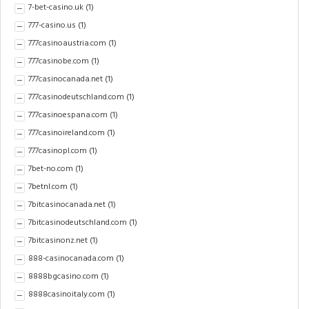
7-bet-casino.uk
(1)
777-casino.us
(1)
777casinoaustria.com
(1)
777casinobe.com
(1)
777casinocanada.net
(1)
777casinodeutschland.com
(1)
777casinoespana.com
(1)
777casinoireland.com
(1)
777casinopl.com
(1)
7bet-no.com
(1)
7betnl.com
(1)
7bitcasinocanada.net
(1)
7bitcasinodeutschland.com
(1)
7bitcasinonz.net
(1)
888-casinocanada.com
(1)
8888bgcasino.com
(1)
8888casinoitaly.com
(1)