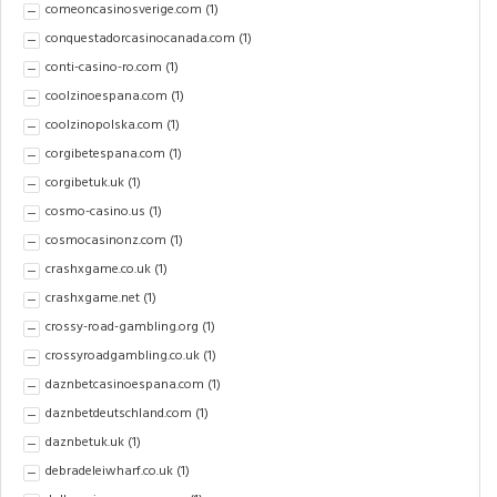
comeoncasinosverige.com
(1)
conquestadorcasinocanada.com
(1)
conti-casino-ro.com
(1)
coolzinoespana.com
(1)
coolzinopolska.com
(1)
corgibetespana.com
(1)
corgibetuk.uk
(1)
cosmo-casino.us
(1)
cosmocasinonz.com
(1)
crashxgame.co.uk
(1)
crashxgame.net
(1)
crossy-road-gambling.org
(1)
crossyroadgambling.co.uk
(1)
daznbetcasinoespana.com
(1)
daznbetdeutschland.com
(1)
daznbetuk.uk
(1)
debradeleiwharf.co.uk
(1)