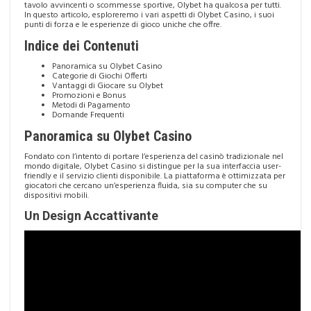
tavolo avvincenti o scommesse sportive, Olybet ha qualcosa per tutti.
In questo articolo, esploreremo i vari aspetti di Olybet Casino, i suoi
punti di forza e le esperienze di gioco uniche che offre.
Indice dei Contenuti
Panoramica su Olybet Casino
Categorie di Giochi Offerti
Vantaggi di Giocare su Olybet
Promozioni e Bonus
Metodi di Pagamento
Domande Frequenti
Panoramica su Olybet Casino
Fondato con l’intento di portare l’esperienza del casinò tradizionale nel
mondo digitale, Olybet Casino si distingue per la sua interfaccia user-
friendly e il servizio clienti disponibile. La piattaforma è ottimizzata per
giocatori che cercano un’esperienza fluida, sia su computer che su
dispositivi mobili.
Un Design Accattivante