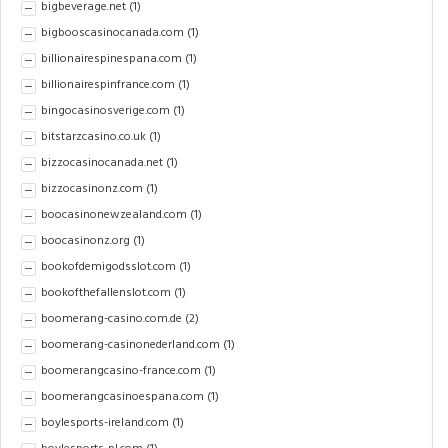
bigbeverage.net
(1)
bigbooscasinocanada.com
(1)
billionairespinespana.com
(1)
billionairespinfrance.com
(1)
bingocasinosverige.com
(1)
bitstarzcasino.co.uk
(1)
bizzocasinocanada.net
(1)
bizzocasinonz.com
(1)
boocasinonewzealand.com
(1)
boocasinonz.org
(1)
bookofdemigodsslot.com
(1)
bookofthefallenslot.com
(1)
boomerang-casino.com.de
(2)
boomerang-casinonederland.com
(1)
boomerangcasino-france.com
(1)
boomerangcasinoespana.com
(1)
boylesports-ireland.com
(1)