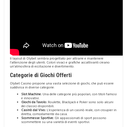
Il layout di Olybet sembra progettato per attrarre e mantenere
l’attenzione degli utenti. Colori vivaci e grafiche accattivanti creano
un’atmosfera di eccitazione e divertimento.
Categorie di Giochi Offerti
Olybet Casino propone una vasta selezione di giochi, che può essere
suddivisa in diverse categorie:
Slot Machine:
Una delle categorie più popolari, con titoli famosi
e innovativi.
Giochi da Tavolo:
Roulette, Blackjack e Poker sono solo alcuni
dei classici disponibili.
Casinò dal Vivo:
L’esperienza di un casinò reale, con croupier in
diretta, comodamente da casa.
Scommesse Sportive:
Gli appassionati di sport possono
scommettere su una varietà di eventi sportivi.