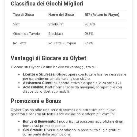
Classifica dei Giochi Migliori
Tipo di Gioco
Nome del Gioco
RTP (Return to Player)
Slot
Starburst
96.09%
Giochi da Tavolo
Blackjack
99.5%
Roulette
Roulette Europea
97.3%
Vantaggi di Giocare su Olybet
Giocare su Olybet Casino ha diversi vantaggi, tra cui:
Licenza e Sicurezza:
Olybet opera con tutte le licenze necessarie
per garantire un ambiente di gioco sicuro.
Assistenza Clienti:
Supporto attivo e disponibile 24 ore su 24.
Accessibilità:
Piattaforma facile da navigare, compatibile con
dispositivi
olybet app
mobili.
Promozioni e Bonus
Olybet Casino offre una serie di promozioni attrattive per i nuovi
giocatori e per i clienti fedeli. Ecco alcune delle offerte più comuni:
Bonus di Benvenuto:
I nuovi iscritti possono approfittare di un
bonus sul primo deposito.
Giri Gratuiti:
Diverse slot offrono la possibilità di giri gratuiti
come parte della promozione.