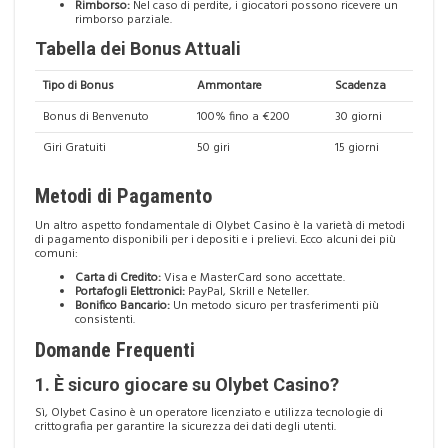
Rimborso:
Nel caso di perdite, i giocatori possono ricevere un
rimborso parziale.
Tabella dei Bonus Attuali
Tipo di Bonus
Ammontare
Scadenza
Bonus di Benvenuto
100% fino a €200
30 giorni
Giri Gratuiti
50 giri
15 giorni
Metodi di Pagamento
Un altro aspetto fondamentale di Olybet Casino è la varietà di metodi
di pagamento disponibili per i depositi e i prelievi. Ecco alcuni dei più
comuni:
Carta di Credito:
Visa e MasterCard sono accettate.
Portafogli Elettronici:
PayPal, Skrill e Neteller.
Bonifico Bancario:
Un metodo sicuro per trasferimenti più
consistenti.
Domande Frequenti
1. È sicuro giocare su Olybet Casino?
Sì, Olybet Casino è un operatore licenziato e utilizza tecnologie di
crittografia per garantire la sicurezza dei dati degli utenti.