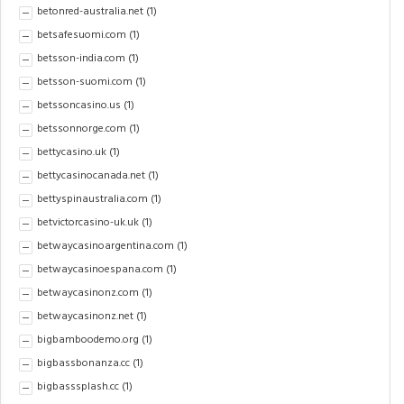
betonred-australia.net
(1)
betsafesuomi.com
(1)
betsson-india.com
(1)
betsson-suomi.com
(1)
betssoncasino.us
(1)
betssonnorge.com
(1)
bettycasino.uk
(1)
bettycasinocanada.net
(1)
bettyspinaustralia.com
(1)
betvictorcasino-uk.uk
(1)
betwaycasinoargentina.com
(1)
betwaycasinoespana.com
(1)
betwaycasinonz.com
(1)
betwaycasinonz.net
(1)
bigbamboodemo.org
(1)
bigbassbonanza.cc
(1)
bigbasssplash.cc
(1)