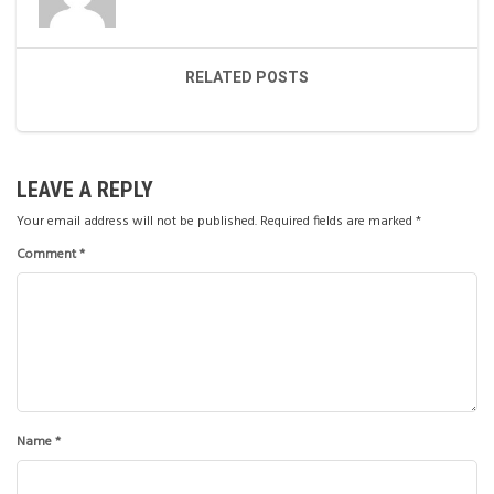
RELATED POSTS
LEAVE A REPLY
Your email address will not be published.
Required fields are marked
*
Comment
*
Name
*