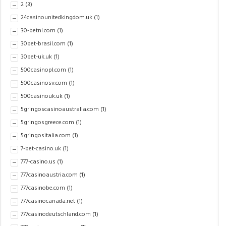
2
(3)
24casinounitedkingdom.uk
(1)
30-betnl.com
(1)
30bet-brasil.com
(1)
30bet-uk.uk
(1)
500casinopl.com
(1)
500casinosv.com
(1)
500casinouk.uk
(1)
5gringoscasinoaustralia.com
(1)
5gringosgreece.com
(1)
5gringositalia.com
(1)
7-bet-casino.uk
(1)
777-casino.us
(1)
777casinoaustria.com
(1)
777casinobe.com
(1)
777casinocanada.net
(1)
777casinodeutschland.com
(1)