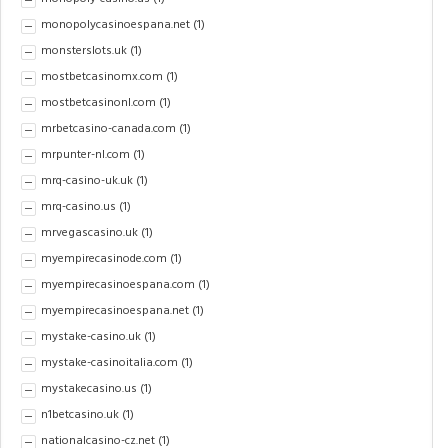
monopolycasinoespana.net
(1)
monsterslots.uk
(1)
mostbetcasinomx.com
(1)
mostbetcasinonl.com
(1)
mrbetcasino-canada.com
(1)
mrpunter-nl.com
(1)
mrq-casino-uk.uk
(1)
mrq-casino.us
(1)
mrvegascasino.uk
(1)
myempirecasinode.com
(1)
myempirecasinoespana.com
(1)
myempirecasinoespana.net
(1)
mystake-casino.uk
(1)
mystake-casinoitalia.com
(1)
mystakecasino.us
(1)
n1betcasino.uk
(1)
nationalcasino-cz.net
(1)