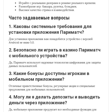
Играйте с реальными дилерами в режиме реального времени.
Разнообразие игр: баккара, рулетка, блэкджек.
Высокое качество стрима и взаимодействия.
Часто задаваемые вопросы
1. Каковы системные требования для
установки приложения Париматч?
Для установки приложения вам понадобится устройство с версией
Android не ниже 5.0.
2. Безопасно ли играть в казино Париматч
с мобильного устройства?
Да, Париматч использует надежные технологии шифрования для защиты
данных пользователей.
3. Какие бонусы доступны игрокам в
мобильном приложении?
Отличные приветственные бонусы, регулярные акции и специальные
предложения для мобильных пользователей.
4. Могу ли я делать депозиты и выводить
деньги через приложение?
Да, мобильное приложение предлагает все необходимые функции для