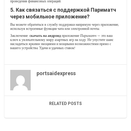
проведения финансовых операций.
5. Как связаться с поддержкой Париматч
через мобильное приложение?
Вы можете обратиться в службу поддержки напрямую через приложение,
используя встроенные функции чата или электронной почты.
Заключение:
скачать на андроид
приложение
Париматч
— это ваш
ключ к увлекательному миру азартных игр на ходу. Не упустите шанс
насладиться яркими эмоциями и мощными возможностями прямо с
вашего устройства. Удачи и удачных ставок!
portsaidexpress
RELATED POSTS