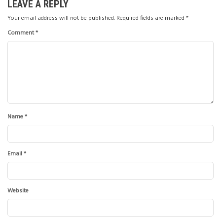
LEAVE A REPLY
Your email address will not be published.
Required fields are marked
*
Comment
*
Name
*
Email
*
Website