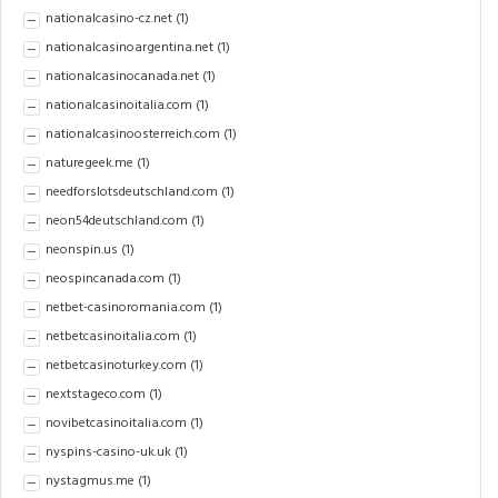
nationalcasino-cz.net
(1)
nationalcasinoargentina.net
(1)
nationalcasinocanada.net
(1)
nationalcasinoitalia.com
(1)
nationalcasinoosterreich.com
(1)
naturegeek.me
(1)
needforslotsdeutschland.com
(1)
neon54deutschland.com
(1)
neonspin.us
(1)
neospincanada.com
(1)
netbet-casinoromania.com
(1)
netbetcasinoitalia.com
(1)
netbetcasinoturkey.com
(1)
nextstageco.com
(1)
novibetcasinoitalia.com
(1)
nyspins-casino-uk.uk
(1)
nystagmus.me
(1)