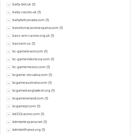
bally-bet.uk
(1)
bally-casino.uk
(1)
ballybetcanada.com
(1)
barcelonacasinoespana.com
(1)
bass-win-casino.org.uk
(1)
basswin.us
(1)
bc-gamebrasil.com
(1)
bc-gameindonesia.com
(1)
bc-gamemexico.com
(1)
bcgame-slovakia.com
(1)
bcgameaustralia.com
(1)
bcgamebangladesh.org
(1)
bcgameireland.com
(1)
bcgamepl.com
(1)
bd333casino.com
(1)
bdmbetespana.net
(1)
bdmbetfrance.org
(1)