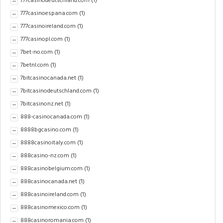
777casinodeutschland.com
(1)
777casinoespana.com
(1)
777casinoireland.com
(1)
777casinopl.com
(1)
7bet-no.com
(1)
7betnl.com
(1)
7bitcasinocanada.net
(1)
7bitcasinodeutschland.com
(1)
7bitcasinonz.net
(1)
888-casinocanada.com
(1)
8888bgcasino.com
(1)
8888casinoitaly.com
(1)
888casino-nz.com
(1)
888casinobelgium.com
(1)
888casinocanada.net
(1)
888casinoireland.com
(1)
888casinomexico.com
(1)
888casinoromania.com
(1)