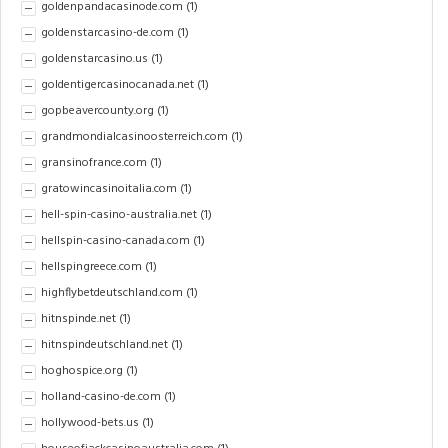
goldenpandacasinode.com
(1)
goldenstarcasino-de.com
(1)
goldenstarcasino.us
(1)
goldentigercasinocanada.net
(1)
gopbeavercounty.org
(1)
grandmondialcasinoosterreich.com
(1)
gransinofrance.com
(1)
gratowincasinoitalia.com
(1)
hell-spin-casino-australia.net
(1)
hellspin-casino-canada.com
(1)
hellspingreece.com
(1)
highflybetdeutschland.com
(1)
hitnspinde.net
(1)
hitnspindeutschland.net
(1)
hoghospice.org
(1)
holland-casino-de.com
(1)
hollywood-bets.us
(1)