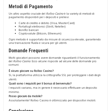
Metodi di Pagamento
Un altro aspetto cruciale del
Rollxo Casino
è la variety di metodi di
pagamento disponibili per i depositi e prelievi:
Carte di credito e debito (Visa, MasterCard)
Portafogli elettronici (Skrill, Neteller)
Bonifici bancari
Cryptovalute (Bitcoin, Ethereum)
Ogni metodo è supportato da misure di sicurezza elevate, garantendo
una transazione fluida e sicura per gli utenti.
Domande Frequenti
Molti giocatori possono avere domande riguardanti il funzionamento
del
Rollxo Casino
. Ecco alcune risposte ad alcune delle domande più
comuni:
È sicuro giocare su Rollxo Casino?
Sì, la piattaforma utilizza la crittografia SSL per proteggere i dati degli
utenti.
Quali sono i requisiti per il bonus di benvenuto?
I requisiti variano, ma in genere è necessario effettuare un deposito
minimo.
Posso giocare da mobile?
Assolutamente! Rollxo Casino è ottimizzato per dispositivi mobili.