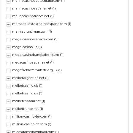
malinacasinodeutschland.com
(1)
malinacasinoespana.net
(1)
malinacasinofrance.net
(1)
marcaapuestascasinoespana.com
(1)
marniegrundman.com
(1)
mega-casino-canada.com
(1)
mega-casino.us
(1)
mega-casinobangladesh.com
(1)
megacasinoespana.net
(1)
megafireblazeroulette.org.uk
(1)
melbetargentina.net
(1)
melbetcasino.uk
(1)
melbetcasino.us
(1)
melbetespana.net
(1)
melbetfrance.net
(1)
million-casino-be.com
(1)
million-casino-de.com
(1)
minesgamedownload.com
(1)