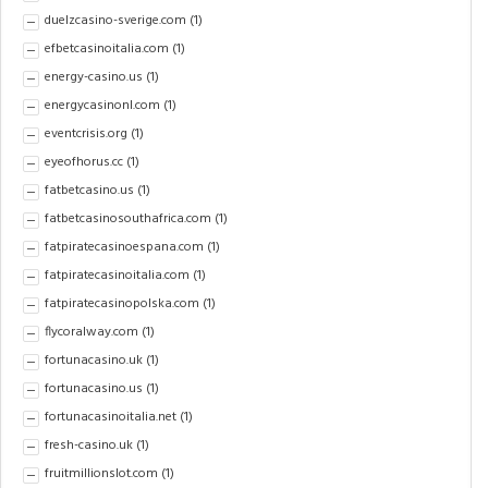
duelzcasino-sverige.com
(1)
efbetcasinoitalia.com
(1)
energy-casino.us
(1)
energycasinonl.com
(1)
eventcrisis.org
(1)
eyeofhorus.cc
(1)
fatbetcasino.us
(1)
fatbetcasinosouthafrica.com
(1)
fatpiratecasinoespana.com
(1)
fatpiratecasinoitalia.com
(1)
fatpiratecasinopolska.com
(1)
flycoralway.com
(1)
fortunacasino.uk
(1)
fortunacasino.us
(1)
fortunacasinoitalia.net
(1)
fresh-casino.uk
(1)
fruitmillionslot.com
(1)