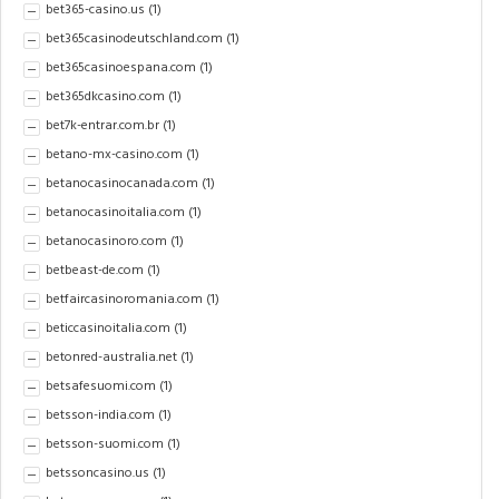
bet365-casino.us
(1)
bet365casinodeutschland.com
(1)
bet365casinoespana.com
(1)
bet365dkcasino.com
(1)
bet7k-entrar.com.br
(1)
betano-mx-casino.com
(1)
betanocasinocanada.com
(1)
betanocasinoitalia.com
(1)
betanocasinoro.com
(1)
betbeast-de.com
(1)
betfaircasinoromania.com
(1)
beticcasinoitalia.com
(1)
betonred-australia.net
(1)
betsafesuomi.com
(1)
betsson-india.com
(1)
betsson-suomi.com
(1)
betssoncasino.us
(1)