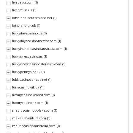
livebet-tr.com
(1)
livebet-us.us
(1)
lottoland-deutschland.net
(1)
lottoland-uk.uk
(1)
luckydayscasino.us
(1)
luckydayscasinomexico.com
(1)
luckyhuntercasinoaustralia.com
(1)
luckyonescasino.us
(1)
luckyonescasinoosterreich.com
(1)
luckypennyslot.uk
(1)
lukkicasinocanada.net
(1)
lunacasino-uk.uk
(1)
luxurycasinoireland.com
(1)
luxurycasinonz.com
(1)
magiuscasinopolska.com
(1)
makaluaventura.com
(1)
malinacasinoaustralia.com
(1)