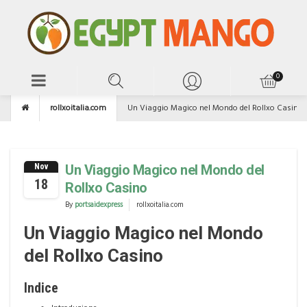
rollxoitalia.com
Un Viaggio Magico nel Mondo del Rollxo Casino
Nov
Un Viaggio Magico nel Mondo del
18
Rollxo Casino
By
portsaidexpress
rollxoitalia.com
Un Viaggio Magico nel Mondo
del Rollxo Casino
Indice