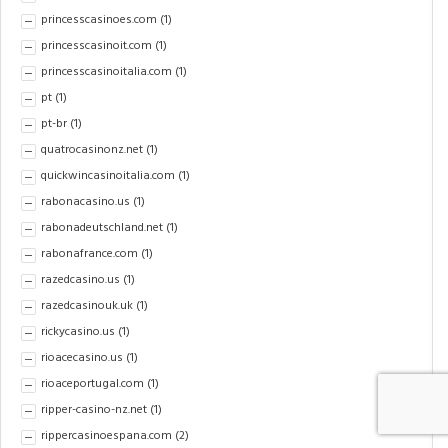
princesscasinoes.com
(1)
princesscasinoit.com
(1)
princesscasinoitalia.com
(1)
pt
(1)
pt-br
(1)
quatrocasinonz.net
(1)
quickwincasinoitalia.com
(1)
rabonacasino.us
(1)
rabonadeutschland.net
(1)
rabonafrance.com
(1)
razedcasino.us
(1)
razedcasinouk.uk
(1)
rickycasino.us
(1)
rioacecasino.us
(1)
rioaceportugal.com
(1)
ripper-casino-nz.net
(1)
rippercasinoespana.com
(2)