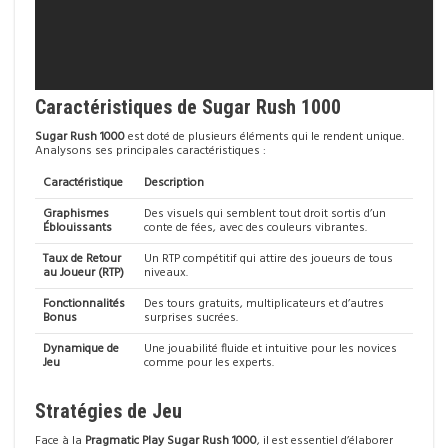
Caractéristiques de Sugar Rush 1000
Sugar Rush 1000
est doté de plusieurs éléments qui le rendent unique.
Analysons ses principales caractéristiques :
Caractéristique
Description
Graphismes
Des visuels qui semblent tout droit sortis d’un
Éblouissants
conte de fées, avec des couleurs vibrantes.
Taux de Retour
Un RTP compétitif qui attire des joueurs de tous
au Joueur (RTP)
niveaux.
Fonctionnalités
Des tours gratuits, multiplicateurs et d’autres
Bonus
surprises sucrées.
Dynamique de
Une jouabilité fluide et intuitive pour les novices
Jeu
comme pour les experts.
Stratégies de Jeu
Face à la
Pragmatic Play Sugar Rush 1000
, il est essentiel d’élaborer