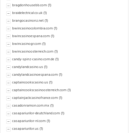
bragdonhousebb.com
(1)
braidelectrical.co.uk
(1)
brangocasinonz.net
(1)
bwincasinocolombia.com
(1)
bwincasinoespana.com
(1)
bwincasinogr.com
(1)
bwincasinoosterreich.com
(1)
candy-spinz-casino.com.de
(1)
candylandcasino.us
(1)
candylandcasinoespana.com
(1)
captaincookscasino.us
(1)
captaincookscasinoosterreich.com
(1)
captainjackcasinofrance.com
(1)
casadonramon.com.mx
(1)
casapariurilor-deutchland.com
(1)
casapariurilor-nl.com
(1)
casapariurilor.us
(1)