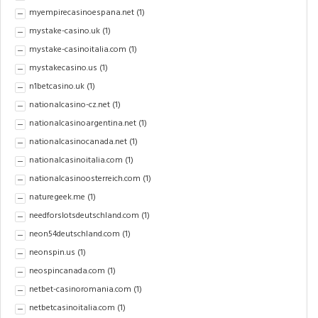
myempirecasinoespana.net
(1)
mystake-casino.uk
(1)
mystake-casinoitalia.com
(1)
mystakecasino.us
(1)
n1betcasino.uk
(1)
nationalcasino-cz.net
(1)
nationalcasinoargentina.net
(1)
nationalcasinocanada.net
(1)
nationalcasinoitalia.com
(1)
nationalcasinoosterreich.com
(1)
naturegeek.me
(1)
needforslotsdeutschland.com
(1)
neon54deutschland.com
(1)
neonspin.us
(1)
neospincanada.com
(1)
netbet-casinoromania.com
(1)
netbetcasinoitalia.com
(1)