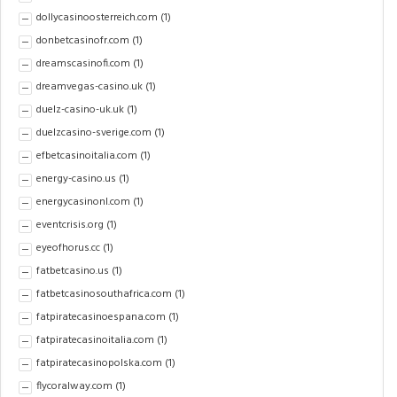
dollycasinoosterreich.com
(1)
donbetcasinofr.com
(1)
dreamscasinofi.com
(1)
dreamvegas-casino.uk
(1)
duelz-casino-uk.uk
(1)
duelzcasino-sverige.com
(1)
efbetcasinoitalia.com
(1)
energy-casino.us
(1)
energycasinonl.com
(1)
eventcrisis.org
(1)
eyeofhorus.cc
(1)
fatbetcasino.us
(1)
fatbetcasinosouthafrica.com
(1)
fatpiratecasinoespana.com
(1)
fatpiratecasinoitalia.com
(1)
fatpiratecasinopolska.com
(1)
flycoralway.com
(1)