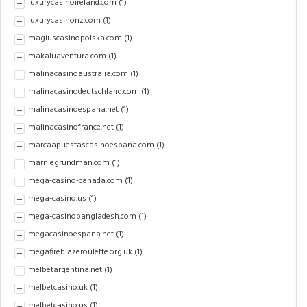
luxurycasinoireland.com
(1)
luxurycasinonz.com
(1)
magiuscasinopolska.com
(1)
makaluaventura.com
(1)
malinacasinoaustralia.com
(1)
malinacasinodeutschland.com
(1)
malinacasinoespana.net
(1)
malinacasinofrance.net
(1)
marcaapuestascasinoespana.com
(1)
marniegrundman.com
(1)
mega-casino-canada.com
(1)
mega-casino.us
(1)
mega-casinobangladesh.com
(1)
megacasinoespana.net
(1)
megafireblazeroulette.org.uk
(1)
melbetargentina.net
(1)
melbetcasino.uk
(1)
melbetcasino.us
(1)