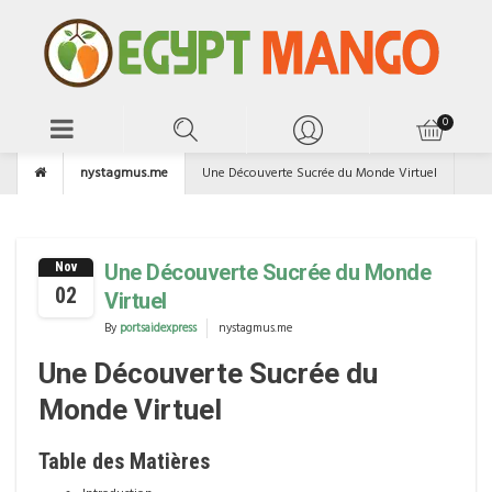
nystagmus.me
Une Découverte Sucrée du Monde Virtuel
Nov
Une Découverte Sucrée du Monde
02
Virtuel
By
portsaidexpress
nystagmus.me
Une Découverte Sucrée du
Monde Virtuel
Table des Matières