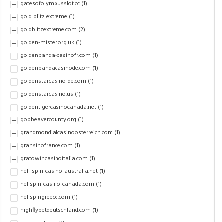
gatesofolympusslot.cc
(1)
gold blitz extreme
(1)
goldblitzextreme.com
(2)
golden-mister.org.uk
(1)
goldenpanda-casinofr.com
(1)
goldenpandacasinode.com
(1)
goldenstarcasino-de.com
(1)
goldenstarcasino.us
(1)
goldentigercasinocanada.net
(1)
gopbeavercounty.org
(1)
grandmondialcasinoosterreich.com
(1)
gransinofrance.com
(1)
gratowincasinoitalia.com
(1)
hell-spin-casino-australia.net
(1)
hellspin-casino-canada.com
(1)
hellspingreece.com
(1)
highflybetdeutschland.com
(1)