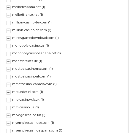
melbetespana.net
(1)
melbetfrance.net
(1)
million-casino-be.com
(1)
million-casino-de.com
(1)
minesgamedownload.com
(1)
monopoly-casino.us
(1)
monopolycasinoespana.net
(1)
monsterslots.uk
(1)
mostbetcasinomx.com
(1)
mostbetcasinonl.com
(1)
mrbetcasino-canada.com
(1)
mrpunter-nl.com
(1)
mrq-casino-uk.uk
(1)
mrq-casino.us
(1)
mrvegascasino.uk
(1)
myempirecasinode.com
(1)
myempirecasinoespana.com
(1)