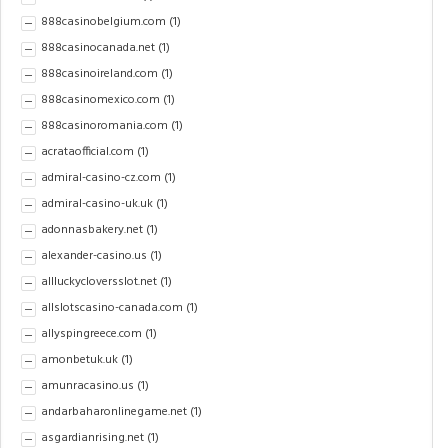
888casinobelgium.com
(1)
888casinocanada.net
(1)
888casinoireland.com
(1)
888casinomexico.com
(1)
888casinoromania.com
(1)
acrataofficial.com
(1)
admiral-casino-cz.com
(1)
admiral-casino-uk.uk
(1)
adonnasbakery.net
(1)
alexander-casino.us
(1)
allluckycloversslot.net
(1)
allslotscasino-canada.com
(1)
allyspingreece.com
(1)
amonbetuk.uk
(1)
amunracasino.us
(1)
andarbaharonlinegame.net
(1)
asgardianrising.net
(1)