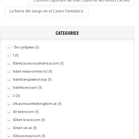
L’univers captivant de vbet casino et ses trésors cachés
La Reina del Juego en el Casino Fantástico
CATEGORIES
! Без рубрики
(3)
1
(1)
10betcasinosouthafrica.com
(1)
1xbet-india-online.in3
(1)
1xbetbangladesh.top
(1)
1xbetkorea.win
(1)
2
(3)
24casinounitedkingdom.uk
(1)
30-betnl.com
(1)
30bet-brasil.com
(1)
30bet-uk.uk
(1)
500casinopl.com
(1)