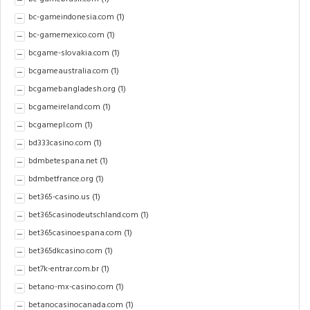
bc-gameindonesia.com
(1)
bc-gamemexico.com
(1)
bcgame-slovakia.com
(1)
bcgameaustralia.com
(1)
bcgamebangladesh.org
(1)
bcgameireland.com
(1)
bcgamepl.com
(1)
bd333casino.com
(1)
bdmbetespana.net
(1)
bdmbetfrance.org
(1)
bet365-casino.us
(1)
bet365casinodeutschland.com
(1)
bet365casinoespana.com
(1)
bet365dkcasino.com
(1)
bet7k-entrar.com.br
(1)
betano-mx-casino.com
(1)
betanocasinocanada.com
(1)