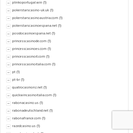
plinkoportugal.win
(1)
pokerstarscasino-uk.uk
(1)
pokerstarscasinoaustria.com
(1)
pokerstarscasinoespana.net
(1)
posidocasinoespana.net
(1)
princesscasinode.com
(1)
princesscasinoes.com
(1)
princesscasinoit.com
(1)
princesscasinoitalia.com
(1)
pt
(1)
pt-br
(1)
quatrocasinonz.net
(1)
quickwincasinoitalia.com
(1)
rabonacasino.us
(1)
rabonadeutschland.net
(1)
rabonafrance.com
(1)
razedcasino.us
(1)