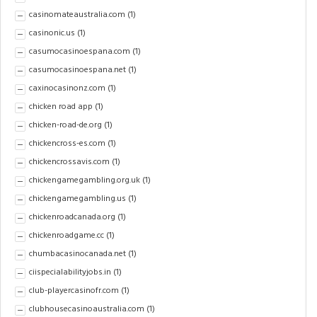
casinomateaustralia.com
(1)
casinonic.us
(1)
casumocasinoespana.com
(1)
casumocasinoespana.net
(1)
caxinocasinonz.com
(1)
chicken road app
(1)
chicken-road-de.org
(1)
chickencross-es.com
(1)
chickencrossavis.com
(1)
chickengamegambling.org.uk
(1)
chickengamegambling.us
(1)
chickenroadcanada.org
(1)
chickenroadgame.cc
(1)
chumbacasinocanada.net
(1)
ciispecialabilityjobs.in
(1)
club-playercasinofr.com
(1)
clubhousecasinoaustralia.com
(1)