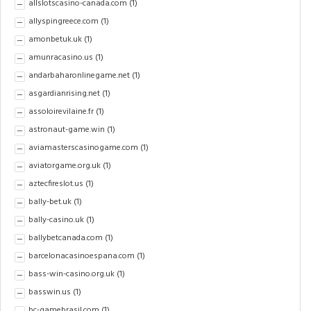
allslotscasino-canada.com
(1)
allyspingreece.com
(1)
amonbetuk.uk
(1)
amunracasino.us
(1)
andarbaharonlinegame.net
(1)
asgardianrising.net
(1)
assoloirevilaine.fr
(1)
astronaut-game.win
(1)
aviamasterscasinogame.com
(1)
aviatorgame.org.uk
(1)
aztecfireslot.us
(1)
bally-bet.uk
(1)
bally-casino.uk
(1)
ballybetcanada.com
(1)
barcelonacasinoespana.com
(1)
bass-win-casino.org.uk
(1)
basswin.us
(1)
bc-gamebrasil.com
(1)