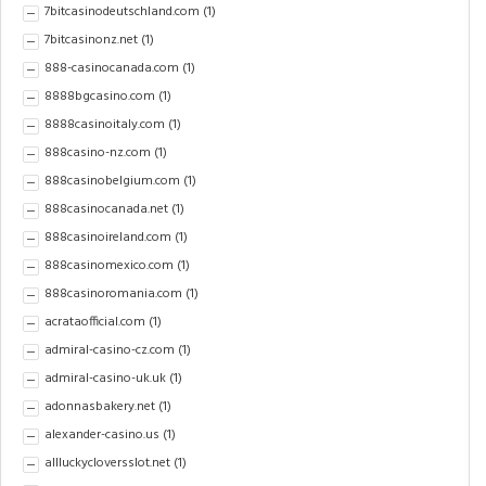
7bitcasinodeutschland.com
(1)
7bitcasinonz.net
(1)
888-casinocanada.com
(1)
8888bgcasino.com
(1)
8888casinoitaly.com
(1)
888casino-nz.com
(1)
888casinobelgium.com
(1)
888casinocanada.net
(1)
888casinoireland.com
(1)
888casinomexico.com
(1)
888casinoromania.com
(1)
acrataofficial.com
(1)
admiral-casino-cz.com
(1)
admiral-casino-uk.uk
(1)
adonnasbakery.net
(1)
alexander-casino.us
(1)
allluckycloversslot.net
(1)