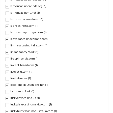
lemoncasinocanada.org
(1)
lemoncasinohu.net
(1)
leoncasinocanada.net
(1)
leoncasinonz.com
(1)
leoncasinoportugal.com
(1)
leovegascasinoespana.com
(1)
limitlesscasinoitalia.com
(1)
lindaspantry.co.uk
(1)
liraspinbelgie.com
(1)
livebet-brasil.com
(1)
livebet-tr.com
(1)
livebet-us.us
(1)
lottoland-deutschland.net
(1)
lottoland-uk.uk
(1)
luckydayscasino.us
(1)
luckydayscasinomexico.com
(1)
luckyhuntercasinoaustralia.com
(1)