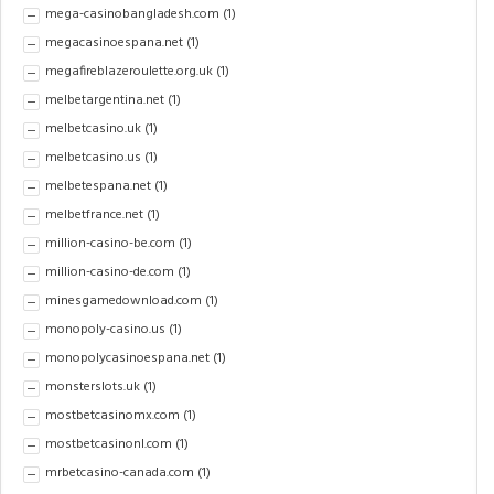
mega-casinobangladesh.com
(1)
megacasinoespana.net
(1)
megafireblazeroulette.org.uk
(1)
melbetargentina.net
(1)
melbetcasino.uk
(1)
melbetcasino.us
(1)
melbetespana.net
(1)
melbetfrance.net
(1)
million-casino-be.com
(1)
million-casino-de.com
(1)
minesgamedownload.com
(1)
monopoly-casino.us
(1)
monopolycasinoespana.net
(1)
monsterslots.uk
(1)
mostbetcasinomx.com
(1)
mostbetcasinonl.com
(1)
mrbetcasino-canada.com
(1)