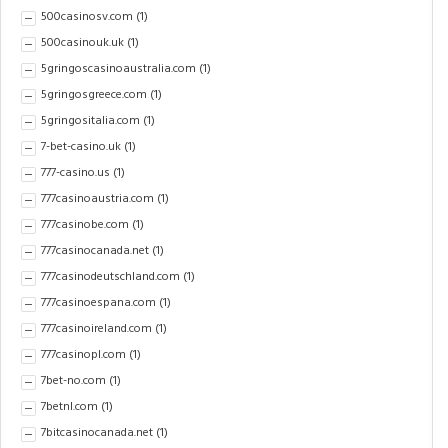
500casinosv.com
(1)
500casinouk.uk
(1)
5gringoscasinoaustralia.com
(1)
5gringosgreece.com
(1)
5gringositalia.com
(1)
7-bet-casino.uk
(1)
777-casino.us
(1)
777casinoaustria.com
(1)
777casinobe.com
(1)
777casinocanada.net
(1)
777casinodeutschland.com
(1)
777casinoespana.com
(1)
777casinoireland.com
(1)
777casinopl.com
(1)
7bet-no.com
(1)
7betnl.com
(1)
7bitcasinocanada.net
(1)