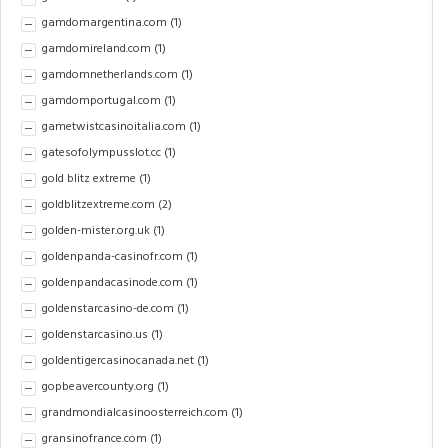
gamdomargentina.com
(1)
gamdomireland.com
(1)
gamdomnetherlands.com
(1)
gamdomportugal.com
(1)
gametwistcasinoitalia.com
(1)
gatesofolympusslot.cc
(1)
gold blitz extreme
(1)
goldblitzextreme.com
(2)
golden-mister.org.uk
(1)
goldenpanda-casinofr.com
(1)
goldenpandacasinode.com
(1)
goldenstarcasino-de.com
(1)
goldenstarcasino.us
(1)
goldentigercasinocanada.net
(1)
gopbeavercounty.org
(1)
grandmondialcasinoosterreich.com
(1)
gransinofrance.com
(1)