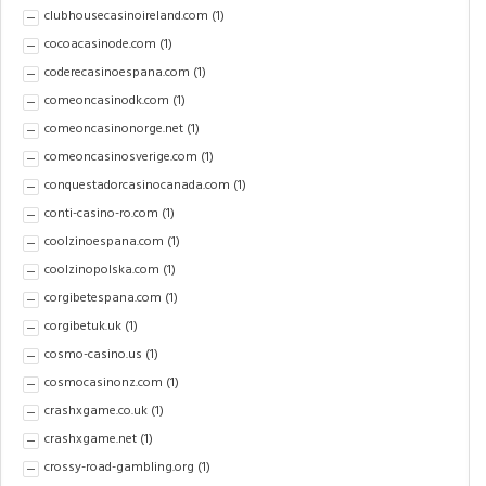
clubhousecasinoireland.com
(1)
cocoacasinode.com
(1)
coderecasinoespana.com
(1)
comeoncasinodk.com
(1)
comeoncasinonorge.net
(1)
comeoncasinosverige.com
(1)
conquestadorcasinocanada.com
(1)
conti-casino-ro.com
(1)
coolzinoespana.com
(1)
coolzinopolska.com
(1)
corgibetespana.com
(1)
corgibetuk.uk
(1)
cosmo-casino.us
(1)
cosmocasinonz.com
(1)
crashxgame.co.uk
(1)
crashxgame.net
(1)
crossy-road-gambling.org
(1)