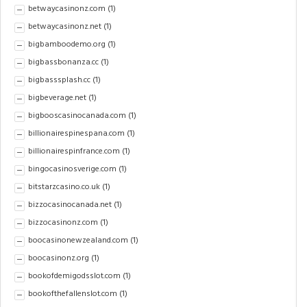
betwaycasinonz.com
(1)
betwaycasinonz.net
(1)
bigbamboodemo.org
(1)
bigbassbonanza.cc
(1)
bigbasssplash.cc
(1)
bigbeverage.net
(1)
bigbooscasinocanada.com
(1)
billionairespinespana.com
(1)
billionairespinfrance.com
(1)
bingocasinosverige.com
(1)
bitstarzcasino.co.uk
(1)
bizzocasinocanada.net
(1)
bizzocasinonz.com
(1)
boocasinonewzealand.com
(1)
boocasinonz.org
(1)
bookofdemigodsslot.com
(1)
bookofthefallenslot.com
(1)