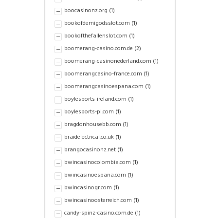
boocasinonz.org
(1)
bookofdemigodsslot.com
(1)
bookofthefallenslot.com
(1)
boomerang-casino.com.de
(2)
boomerang-casinonederland.com
(1)
boomerangcasino-france.com
(1)
boomerangcasinoespana.com
(1)
boylesports-ireland.com
(1)
boylesports-pl.com
(1)
bragdonhousebb.com
(1)
braidelectrical.co.uk
(1)
brangocasinonz.net
(1)
bwincasinocolombia.com
(1)
bwincasinoespana.com
(1)
bwincasinogr.com
(1)
bwincasinoosterreich.com
(1)
candy-spinz-casino.com.de
(1)