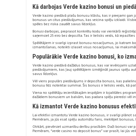
Kā darbojas Verde kazino bonusi un pied
Verde kazino piedāvā plašu bonusu klāstu, kas ir pieejami gan 
bonusus un citus piedāvājumus, kas veicina spēļu izklaidi. Vis
spēles bez riska zaudēt savus līdzekļus.
Bonusi darbojas, pieprasot konkrētu kodu vai vienkārši reģistrēj
saņemsiet 25 eiro bez depozīta. Tas ir lielisks veids, kā iepazīti
Spēlētājiem ir svarīgi izprast bonusu nosacījumus, jo katram b
izmantošanas, noteikti izlasiet visus nosacījumus, lai maksimāli 
Populārākie Verde kazino bonusi, ko izm
Verde kazino piedāvā dažādus bonusus, kas var ievērojami uzlabo
piedāvājumiem, kas ļauj spēlētājiem izmēģināt jaunus spēļu auto
savus līdzekļus.
Vēl viens populārs piedāvājums ir depozīta bonuss, kas paliel
bonusu līdz noteiktai summai. Šis bonuss ir lielisks veids, kā pal
Viena no spēlētāju iecienītākajām iespējām ir lojalitātes program
dažādiem bonusiem un balvām, kas padara spēļu pieredzi vēl in
Kā izmantot Verde kazino bonusus efektī
Lai efektīvi izmantotu Verde kazino bonusus, ir svarīgi plānot sav
Piemēram, ja jūs esat spēļu automātu fans, meklējiet bonusus
Otrkārt, pievērsiet uzmanību derību prasībām. Daži bonusi var pra
Piemēram, “verde casino no deposit bonus” var prasīt, lai jūs v