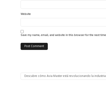
Website
Save my name, email, and website in this browser for the next tim
Descubre cómo Avia Master está revolucionando la industria 