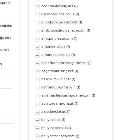
aprast,
adonnasbakery.net
(1)
alexander-casino.us
(1)
allluckycloversslot.net
(1)
 vairāku
allslotscasino-canada.com
(1)
ija ātrs
allyspingreece.com
(1)
amonbetuk.uk
(1)
s, bet
amunracasino.us
(1)
andarbaharonlinegame.net
(1)
as
asgardianrising.net
(1)
assoloirevilaine.fr
(1)
astronaut-game.win
(1)
aviamasterscasinogame.com
(1)
aviatorgame.org.uk
(1)
aztecfireslot.us
(1)
bally-bet.uk
(1)
bally-casino.uk
(1)
ballybetcanada.com
(1)