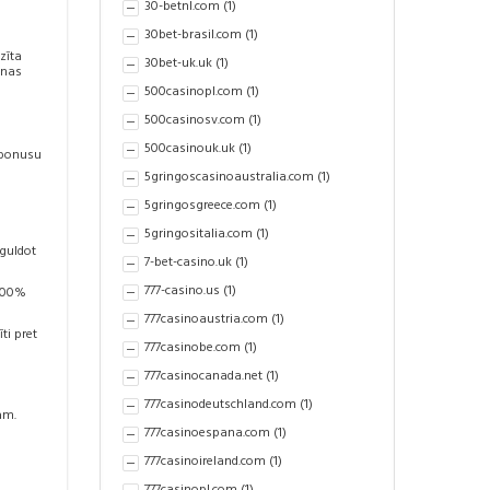
30-betnl.com
(1)
30bet-brasil.com
(1)
zīta
30bet-uk.uk
(1)
unas
500casinopl.com
(1)
500casinosv.com
(1)
500casinouk.uk
(1)
 bonusu
5gringoscasinoaustralia.com
(1)
5gringosgreece.com
(1)
5gringositalia.com
(1)
eguldot
7-bet-casino.uk
(1)
777-casino.us
(1)
 100%
777casinoaustria.com
(1)
ti pret
777casinobe.com
(1)
777casinocanada.net
(1)
777casinodeutschland.com
(1)
am.
777casinoespana.com
(1)
777casinoireland.com
(1)