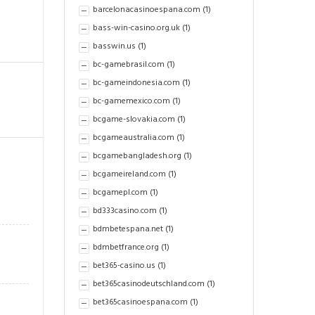
barcelonacasinoespana.com
(1)
bass-win-casino.org.uk
(1)
basswin.us
(1)
bc-gamebrasil.com
(1)
bc-gameindonesia.com
(1)
bc-gamemexico.com
(1)
bcgame-slovakia.com
(1)
bcgameaustralia.com
(1)
bcgamebangladesh.org
(1)
bcgameireland.com
(1)
bcgamepl.com
(1)
bd333casino.com
(1)
bdmbetespana.net
(1)
bdmbetfrance.org
(1)
bet365-casino.us
(1)
bet365casinodeutschland.com
(1)
bet365casinoespana.com
(1)